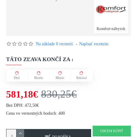
Komfort-nábytok
Na základe 0 recenzií.
-
Napísať recenziu
TÁTO ZĽAVA KONČÍ ZA :
Deň
Hodín
Minút
Sekúnd
830,25€
581,18€
Bez DPH: 472,50€
Cena vo vernostných bodoch: 400
CHCEM KÚPIŤ
DO KOŠÍKA