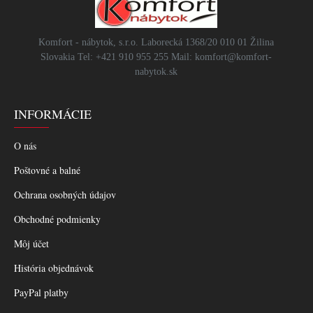
Komfort - nábytok, s.r.o. Laborecká 1368/20 010 01 Žilina
Slovakia Tel: +421 910 955 255 Mail: komfort@komfort-
nabytok.sk
INFORMÁCIE
O nás
Poštovné a balné
Ochrana osobných údajov
Obchodné podmienky
Môj účet
História objednávok
PayPal platby