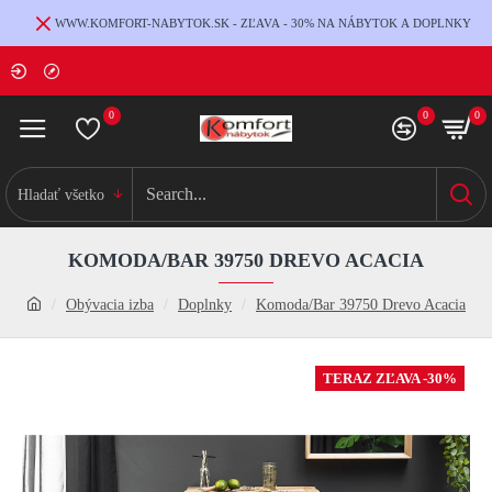
WWW.KOMFORT-NABYTOK.SK - ZĽAVA - 30% NA NÁBYTOK A DOPLNKY
0
0
0
Hladať všetko
KOMODA/BAR 39750 DREVO ACACIA
Obývacia izba
Doplnky
Komoda/Bar 39750 Drevo Acacia
TERAZ ZĽAVA -30%