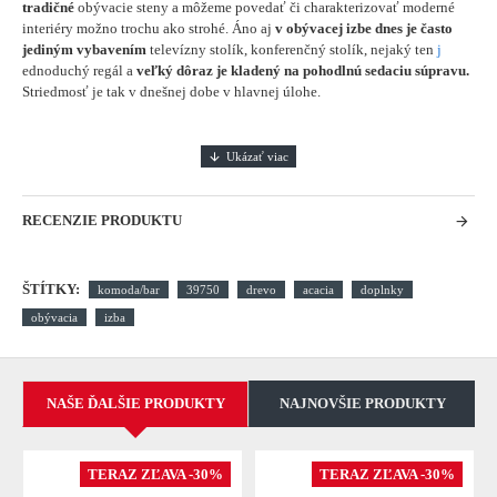
tradičné
obývacie steny a môžeme povedať či charakterizovať moderné
interiéry možno trochu ako strohé. Áno aj
v obývacej izbe dnes je často
jediným vybavením
televízny stolík, konferenčný stolík, nejaký ten
j
ednoduchý regál a
veľký dôraz je kladený na pohodlnú sedaciu súpravu.
Striedmosť je tak v dnešnej dobe v hlavnej úlohe.
RECENZIE PRODUKTU
ŠTÍTKY:
komoda/bar
39750
drevo
acacia
doplnky
obývacia
izba
NAŠE ĎALŠIE PRODUKTY
NAJNOVŠIE PRODUKTY
TERAZ ZĽAVA -30%
TERAZ ZĽAVA -30%