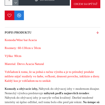
CHCEM SA OPÝTAŤ
POPIS PRODUKTU
Komoda/Wine bar Acacia
Rozmery:
60-130cm x 50cm
Výška: 90cm
Material: Drevo
Acacia
Natural
Vzhľadom k tomu, že sa jedná o ručnu výrobu a je to prírodný produkt
môžete nájsť rozdiely vo farbe, veľkosti, drsnosti povrchu, inklúzie a diery.
Každý kus je vzhľadom na to unikát.
Komody a obývacie izby,
Nábytok do obývacej izby v modernom dizajne.
Nemecký výrobca predstavuje
nábytok podľa najnovších trendov
.
Nábytok do obývacej izby je navyše veľmi kvalitný. Dnešné moderné
interiéry sú úplne odlišné, než tomu bolo ešte pred pár rokmi.
Na ústupe sú