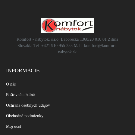
Komfort - nábytok, s.r.o. Laborecká 1368/20 010 01 Žilina
Slovakia Tel: +421 910 955 255 Mail: komfort@komfort-
nabytok.sk
INFORMÁCIE
O nás
Poštovné a balné
Ochrana osobných údajov
Obchodné podmienky
Môj účet