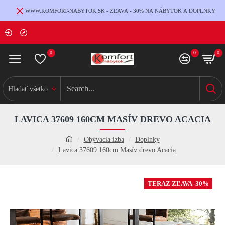
WWW.KOMFORT-NABYTOK.SK - ZĽAVA - 30% NA NÁBYTOK A DOPLNKY
0
0
0
Hladať všetko
LAVICA 37609 160CM MASÍV DREVO ACACIA
Obývacia izba
Doplnky
Lavica 37609 160cm Masív drevo Acacia
TERAZ ZĽAVA -30%