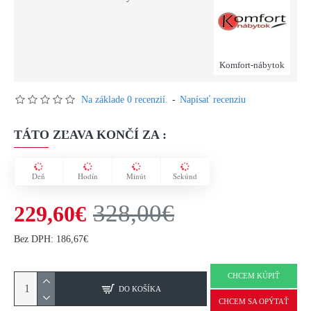
Komfort-nábytok
Na základe 0 recenzií.
-
Napísať recenziu
TÁTO ZĽAVA KONČÍ ZA :
Deň
Hodín
Minút
Sekúnd
328,00€
229,60€
Bez DPH: 186,67€
CHCEM KÚPIŤ
DO KOŠÍKA
CHCEM SA OPÝTAŤ