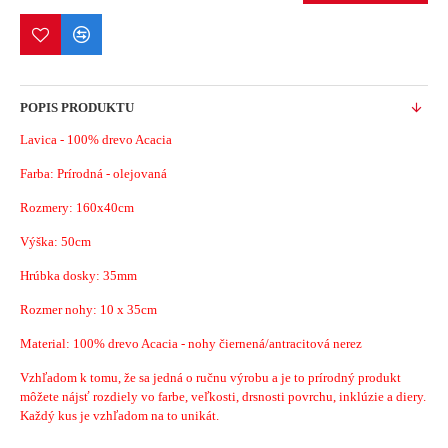
POPIS PRODUKTU
Lavica - 100% drevo Acacia
Farba: Prírodná - olejovaná
Rozmery: 160x40cm
Výška: 50cm
Hrúbka dosky: 35mm
Rozmer nohy: 10 x 35cm
Material: 100% drevo Acacia - nohy čiernená/antracitová nerez
Vzhľadom k tomu, že sa jedná o ručnu výrobu a je to prírodný produkt
môžete nájsť rozdiely vo farbe, veľkosti, drsnosti povrchu, inklúzie a diery.
Každý kus je vzhľadom na to unikát.