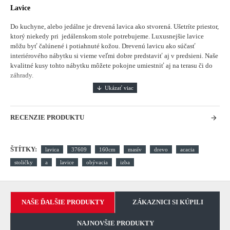
Lavice
Do kuchyne, alebo jedálne je drevená lavica ako stvorená. Ušetríte priestor,
ktorý niekedy pri jedálenskom stole potrebujeme. Luxusnejšie lavice
môžu byť čalúnené i potiahnuté kožou. Drevenú lavicu ako súčasť
interiérového nábytku si vieme veľmi dobre predstaviť aj v predsieni. Naše
kvalitné kusy tohto nábytku môžete pokojne umiestniť aj na terasu či do
záhrady.
RECENZIE PRODUKTU
ŠTÍTKY:
lavica
37609
160cm
masív
drevo
acacia
stoličky
a
lavice
obývacia
izba
NAŠE ĎALŠIE PRODUKTY
ZÁKAZNICI SI KÚPILI
NAJNOVŠIE PRODUKTY