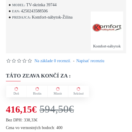
TV-skrinka 39744
MODEL:
4250243588506
EAN:
Komfort-nábytok-Žilina
PREDAJCA:
Komfort-nábytok
Na základe 0 recenzií.
-
Napísať recenziu
TÁTO ZĽAVA KONČÍ ZA :
Deň
Hodín
Minút
Sekúnd
594,50€
416,15€
Bez DPH: 338,33€
Cena vo vernostných bodoch: 400