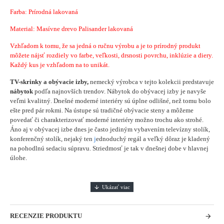
Farba: Prírodná lakovaná
Material: Masívne drevo Palisander lakovaná
Vzhľadom k tomu, že sa jedná o ručnu výrobu a je to prírodný produkt
môžete nájsť rozdiely vo farbe, veľkosti, drsnosti povrchu, inklúzie a diery.
Každý kus je vzhľadom na to unikát.
TV-skrinky a obývacie izby,
nemecký výrobca v tejto kolekcii predstavuje
nábytok
podľa najnovších trendov. Nábytok do obývacej izby je navyše
veľmi kvalitný. Dnešné moderné interiéry sú úplne odlišné, než tomu bolo
ešte pred pár rokmi. Na ústupe sú tradičné obývacie steny a môžeme
povedať či charakterizovať moderné interiéry možno trochu ako strohé.
Áno aj v obývacej izbe dnes je často jediným vybavením televízny stolík,
konferenčný stolík, nejaký ten
j
ednoduchý regál a veľký dôraz je kladený
na pohodlnú sedaciu súpravu. Striedmosť je tak v dnešnej dobe v hlavnej
úlohe.
RECENZIE PRODUKTU