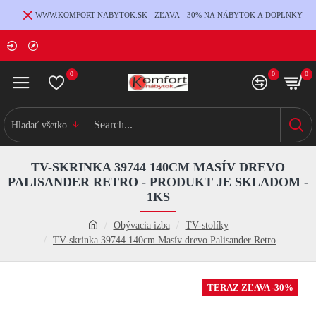
WWW.KOMFORT-NABYTOK.SK - ZĽAVA - 30% NA NÁBYTOK A DOPLNKY
0
0
0
Hladať všetko
TV-SKRINKA 39744 140CM MASÍV DREVO
PALISANDER RETRO - PRODUKT JE SKLADOM -
1KS
Obývacia izba
TV-stolíky
TV-skrinka 39744 140cm Masív drevo Palisander Retro
TERAZ ZĽAVA -30%