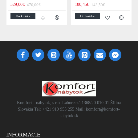
329,00€
100,45€
470,00€
143,50€
Do košíka
Do košíka
Komfort - nábytok, s.r.o. Laborecká 1368/20 010 01 Žilina
Slovakia Tel: +421 910 955 255 Mail: komfort@komfort-
nabytok.sk
INFORMÁCIE