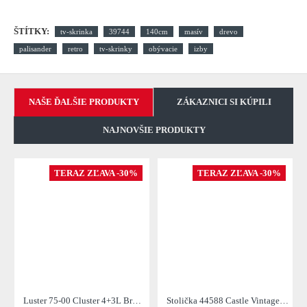
ŠTÍTKY:
tv-skrinka
39744
140cm
masív
drevo
palisander
retro
tv-skrinky
obývacie
izby
NAŠE ĎALŠIE PRODUKTY
ZÁKAZNICI SI KÚPILI
NAJNOVŠIE PRODUKTY
TERAZ ZĽAVA -30%
TERAZ ZĽAVA -30%
Luster 75-00 Cluster 4+3L Brown + Jantar Glass
Stolička 44588 Castle Vintage Black