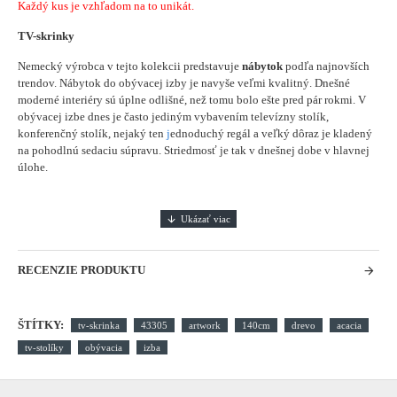
Každý kus je vzhľadom na to unikát.
TV-skrinky
Nemecký výrobca v tejto kolekcii predstavuje
nábytok
podľa najnovších
trendov. Nábytok do obývacej izby je navyše veľmi kvalitný. Dnešné
moderné interiéry sú úplne odlišné, než tomu bolo ešte pred pár rokmi. V
obývacej izbe dnes je často jediným vybavením televízny stolík,
konferenčný stolík, nejaký ten
j
ednoduchý regál a veľký dôraz je kladený
na pohodlnú sedaciu súpravu. Striedmosť je tak v dnešnej dobe v hlavnej
úlohe.
RECENZIE PRODUKTU
ŠTÍTKY:
tv-skrinka
43305
artwork
140cm
drevo
acacia
tv-stolíky
obývacia
izba