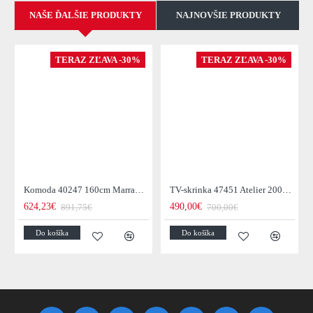
NAŠE ĎALŠIE PRODUKTY
NAJNOVŠIE PRODUKTY
TERAZ ZĽAVA -30%
TERAZ ZĽAVA -30%
Komoda 40247 160cm Marrakesch Drevo Mango - Skladom u nás v Žiline - 1Ks
TV-skrinka 47451 Atelier 200cm Natural Dub Dyha
624,23€
490,00€
891,75€
700,00€
Do košíka
Do košíka