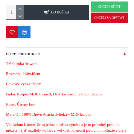
CHCEM KÚPIŤ
DO KOŠÍKA
CHCEM SA OPÝTAŤ
POPIS PRODUKTU
TV-skrinka Artwork
Rozmery: 140x40cm
Celková výška: 50cm
Farba:
Korpus MDF antracit, Dvierka prírodné drevo Acacia
Nohy: Čierny kov
Materiál:
100% Drevo Acacia dvierka + MDF korpus
Vzhľadom k tomu, že sa jedná o ručnú výrobu a je to prírodný produkt
môžete nájsť rozdiely vo farbe, veľkosti, drsnosti povrchu, inklúzie a diery.