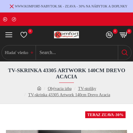
WWW.KOMFORT-NABYTOK.SK - ZĽAVA - 30% NA NÁBYTOK A DOPLNKY
0
0
0
Hladať všetko
TV-SKRINKA 43305 ARTWORK 140CM DREVO
ACACIA
Obývacia izba
TV-stolíky
TV-skrinka 43305 Artwork 140cm Drevo Acacia
TERAZ ZĽAVA -30%