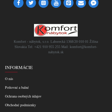
Komfort - nábytok, s.r.o. Laborecká 1368/20 010 01 Žilina
Slovakia Tel: +421 910 955 255 Mail: komfort@komfort-
nabytok.sk
INFORMÁCIE
O nás
Poštovné a balné
Ochrana osobných údajov
Obchodné podmienky