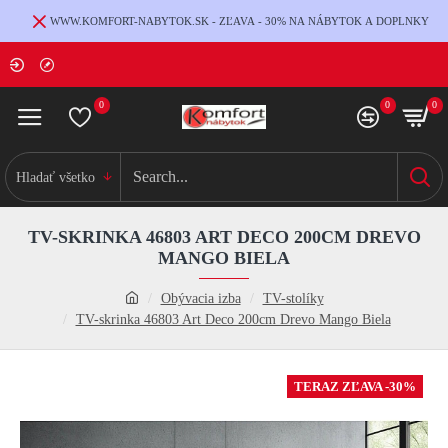
WWW.KOMFORT-NABYTOK.SK - ZĽAVA - 30% NA NÁBYTOK A DOPLNKY
0
0
0
Hladať všetko
TV-SKRINKA 46803 ART DECO 200CM DREVO
MANGO BIELA
Obývacia izba
TV-stolíky
TV-skrinka 46803 Art Deco 200cm Drevo Mango Biela
TERAZ ZĽAVA -30%