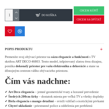
CHCEM KÚPIŤ
DO KOŠÍKA
CHCEM SA OPÝTAŤ
POPIS PRODUKTU
Premeníte svoj obývací priestor na
oázu elegancie a funkčnosti
s TV
skriňou ART DECO 46803. Tento model, inšpirovaný zlatou érou dizajnu,
ponúka
dokonalý priestor pre vašu elektroniku a dekorácie
a stane sa
dôstojným centrom vášho obývacieho priestoru.
Čím vás nadchne:
✔
Art Deco elegancia
– jemné geometrické tvary a luxusné prevedenie
✔
Štedrých 200cm šírky
– dostatok miesta pre veľkú TV a všetky doplnky
✔
Biela elegancia s mango detailmi
– svieži vzhľad s exotickými prvkami
✔
Chytré ukladanie
- priestranné police a oddelenia pre perfektnú