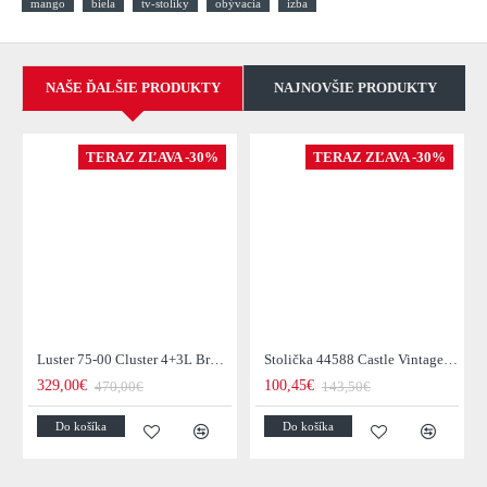
mango
biela
tv-stolíky
obývacia
izba
NAŠE ĎALŠIE PRODUKTY
NAJNOVŠIE PRODUKTY
TERAZ ZĽAVA -30%
TERAZ ZĽAVA -30%
Luster 75-00 Cluster 4+3L Brown + Jantar Glass
Stolička 44588 Castle Vintage Black
329,00€
100,45€
470,00€
143,50€
Do košíka
Do košíka