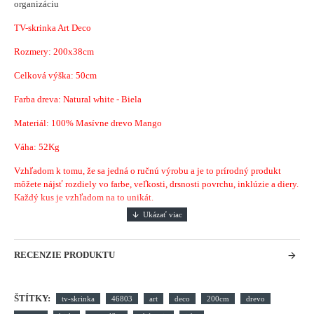
organizáciu
TV-skrinka Art Deco
Rozmery: 200x38cm
Celková výška: 50cm
Farba dreva: Natural white - Biela
Materiál: 100% Masívne drevo Mango
Váha: 52Kg
Vzhľadom k tomu, že sa jedná o ručnú výrobu a je to prírodný produkt
môžete nájsť rozdiely vo farbe, veľkosti, drsnosti povrchu, inklúzie a diery.
Každý kus je vzhľadom na to unikát.
RECENZIE PRODUKTU
ŠTÍTKY:
tv-skrinka
46803
art
deco
200cm
drevo