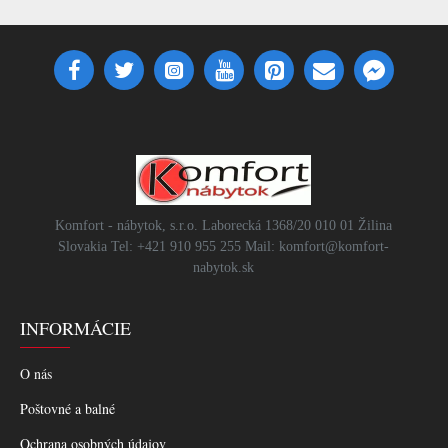
Komfort - nábytok, s.r.o. Laborecká 1368/20 010 01 Žilina
Slovakia Tel: +421 910 955 255 Mail: komfort@komfort-
nabytok.sk
INFORMÁCIE
O nás
Poštovné a balné
Ochrana osobných údajov