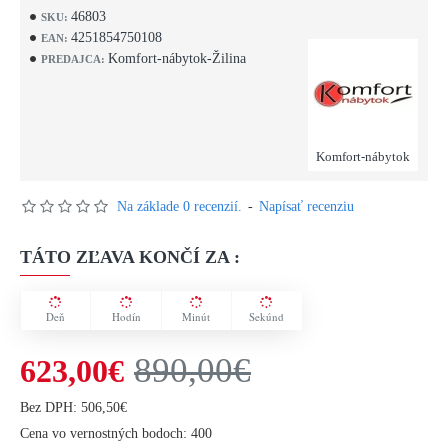
46803
SKU:
4251854750108
EAN:
Komfort-nábytok-Žilina
PREDAJCA:
Komfort-nábytok
Na základe 0 recenzií.
-
Napísať recenziu
TÁTO ZĽAVA KONČÍ ZA :
Deň
Hodín
Minút
Sekúnd
890,00€
623,00€
Bez DPH: 506,50€
Cena vo vernostných bodoch: 400