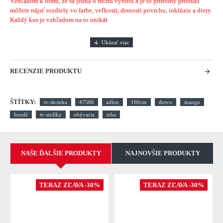
Vzhľadom k tomu, že sa jedná o ručnú výrobu a je to prírodný produkt
môžete nájsť rozdiely vo farbe, veľkosti, drsnosti povrchu, inklúzie a diery.
Každý kus je vzhľadom na to unikát
RECENZIE PRODUKTU
ŠTÍTKY:
tv-skrinka
47586
adlon
160cm
drevo
mango
hnedé
tv-stolíky
obývacia
izba
NAŠE ĎALŠIE PRODUKTY
NAJNOVŠIE PRODUKTY
TERAZ ZĽAVA -30%
TERAZ ZĽAVA -30%