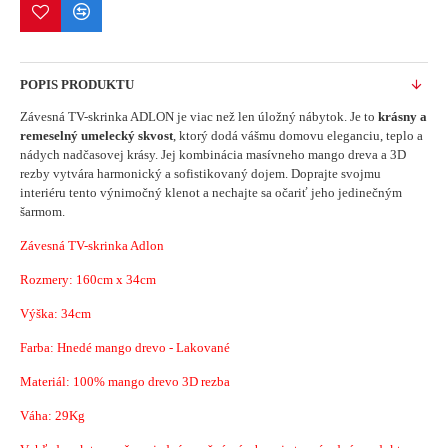
POPIS PRODUKTU
Závesná TV-skrinka ADLON je viac než len úložný nábytok. Je to
krásny a
remeselný umelecký skvost
, ktorý dodá vášmu domovu eleganciu, teplo a
nádych nadčasovej krásy. Jej kombinácia masívneho mango dreva a 3D
rezby vytvára harmonický a sofistikovaný dojem. Doprajte svojmu
interiéru tento výnimočný klenot a nechajte sa očariť jeho jedinečným
šarmom.
Závesná TV-skrinka Adlon
Rozmery:
160cm x 34cm
Výška: 34cm
Farba: Hnedé mango drevo - Lakované
Materiál: 100%
mango drevo 3D rezba
Váha: 29Kg