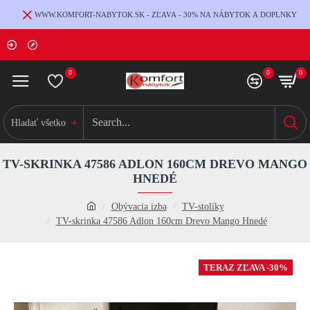
WWW.KOMFORT-NABYTOK.SK - ZĽAVA - 30% NA NÁBYTOK A DOPLNKY
0
0
0
Hladať všetko
TV-SKRINKA 47586 ADLON 160CM DREVO MANGO
HNEDÉ
Obývacia izba
TV-stolíky
TV-skrinka 47586 Adlon 160cm Drevo Mango Hnedé
TERAZ ZĽAVA -30%