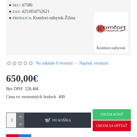
47586
SKU:
4251854752621
EAN:
Komfort-nábytok-Žilina
PREDAJCA:
Komfort-nábytok
Na základe 0 recenzií.
-
Napísať recenziu
650,00€
Bez DPH: 528,46€
Cena vo vernostných bodoch: 400
CHCEM KÚPIŤ
DO KOŠÍKA
CHCEM SA OPÝTAŤ