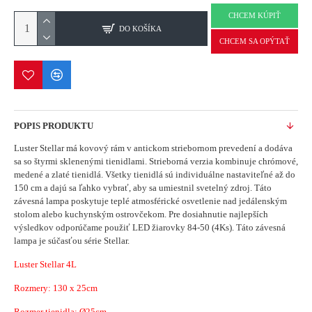
CHCEM KÚPIŤ
DO KOŠÍKA
CHCEM SA OPÝTAŤ
POPIS PRODUKTU
Luster Stellar má kovový rám v antickom striebornom prevedení a dodáva
sa so štyrmi sklenenými tienidlami.
Strieborná verzia kombinuje chrómové,
medené a zlaté tienidlá.
Všetky tienidlá sú individuálne nastaviteľné až do
150 cm a dajú sa ľahko vybrať, aby sa umiestnil svetelný zdroj.
Táto
závesná lampa poskytuje teplé atmosférické osvetlenie nad jedálenským
stolom alebo kuchynským ostrovčekom.
Pre dosiahnutie najlepších
výsledkov odporúčame použiť LED žiarovky 84-50 (4Ks).
Táto závesná
lampa je súčasťou série Stellar.
Luster Stellar 4L
Rozmery:
130 x 25cm
Rozmer tienidla: Ø25cm