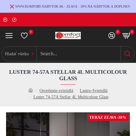
WWW.KOMFORT-NABYTOK.SK - ZĽAVA - 30% NA NÁBYTOK A DOPLNKY
0
0
0
Hladať všetko
LUSTER 74-57A STELLAR 4L MULTICOLOUR
GLASS
Osvetlenie-svietidlá
Lustre-Svietidlá
Luster 74-57A Stellar 4L Multicolour Glass
TERAZ ZĽAVA -30%