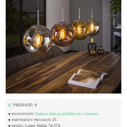
PREDANÉ: 0
Dodacia doba je približne do 1 mesiaca.
DOSTUPNOSŤ:
25
PARTNERSKÝ PROGRAM:
Luster Stellar 74-57A
MODEL: