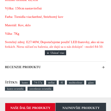
Výška: 150cm nastaviteľná
Farba: Tienidla viacfarebné, Strieborný kov
Materiál: Kov, sklo
Váha: 7Kg
Svetelný zdroj: E27/40W, Doporučujeme použiť LED žiarovky, ako sú na
fotkách. Niesu súčasťou balenia, ale dajú sa u nás dokúpiť - model 84-50.
RECENZIE PRODUKTU
ŠTÍTKY:
luster
74-57a
stellar
4l
multicolour
glass
lustre-svietidlá
osvetlenie-svietidlá
NAŠE ĎALŠIE PRODUKTY
NAJNOVŠIE PRODUKTY