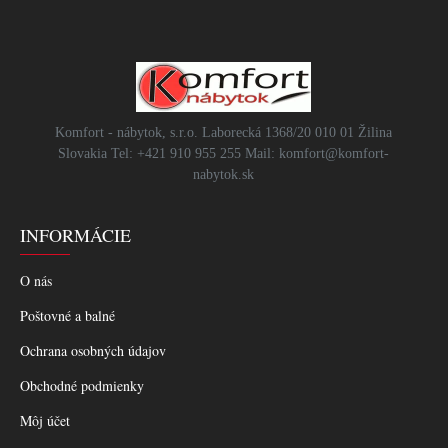
Komfort - nábytok, s.r.o. Laborecká 1368/20 010 01 Žilina
Slovakia Tel: +421 910 955 255 Mail: komfort@komfort-
nabytok.sk
INFORMÁCIE
O nás
Poštovné a balné
Ochrana osobných údajov
Obchodné podmienky
Môj účet