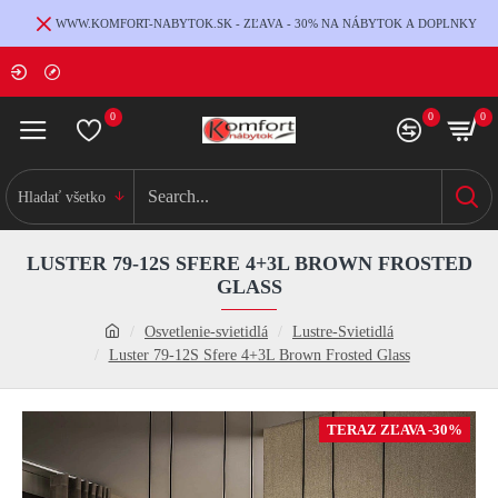
WWW.KOMFORT-NABYTOK.SK - ZĽAVA - 30% NA NÁBYTOK A DOPLNKY
0
0
0
Hladať všetko
LUSTER 79-12S SFERE 4+3L BROWN FROSTED
GLASS
Osvetlenie-svietidlá
Lustre-Svietidlá
Luster 79-12S Sfere 4+3L Brown Frosted Glass
TERAZ ZĽAVA -30%