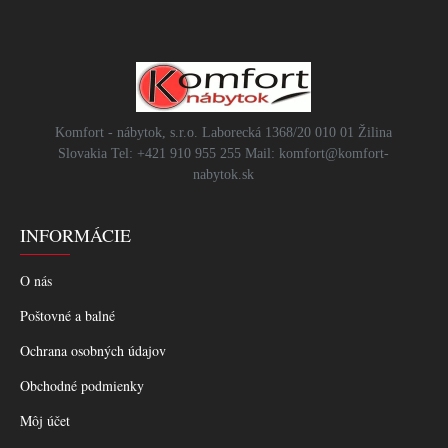
Komfort - nábytok, s.r.o. Laborecká 1368/20 010 01 Žilina
Slovakia Tel: +421 910 955 255 Mail: komfort@komfort-
nabytok.sk
INFORMÁCIE
O nás
Poštovné a balné
Ochrana osobných údajov
Obchodné podmienky
Môj účet