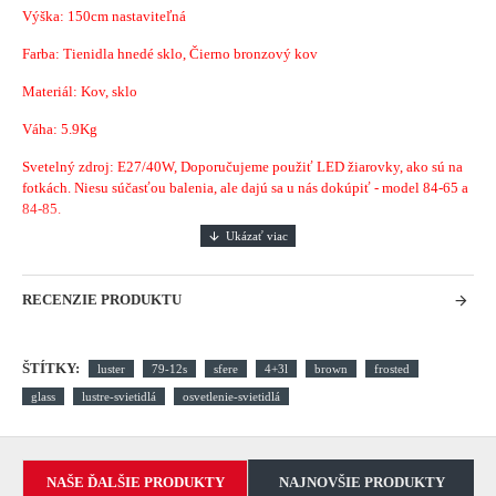
Výška: 150cm nastaviteľná
Farba: Tienidla hnedé sklo, Čierno bronzový kov
Materiál: Kov, sklo
Váha: 5.9Kg
Svetelný zdroj: E27/40W, Doporučujeme použiť LED žiarovky, ako sú na
fotkách. Niesu súčasťou balenia, ale dajú sa u nás dokúpiť - model 84-65 a
84-85.
RECENZIE PRODUKTU
ŠTÍTKY:
luster
79-12s
sfere
4+3l
brown
frosted
glass
lustre-svietidlá
osvetlenie-svietidlá
NAŠE ĎALŠIE PRODUKTY
NAJNOVŠIE PRODUKTY