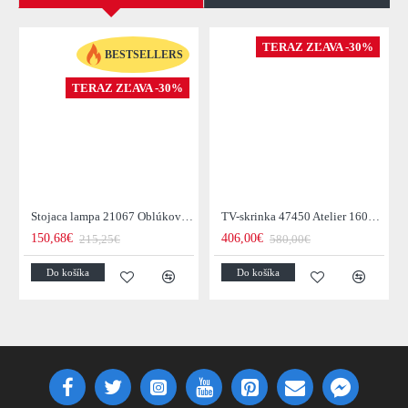
TERAZ ZĽAVA -30%
BESTSELLERS
TERAZ ZĽAVA -30%
Stojaca lampa 21067 Oblúková Lesklý chróm
TV-skrinka 47450 Atelier 160cm Natural Dub Dyha
150,68€
406,00€
215,25€
580,00€
Do košíka
Do košíka