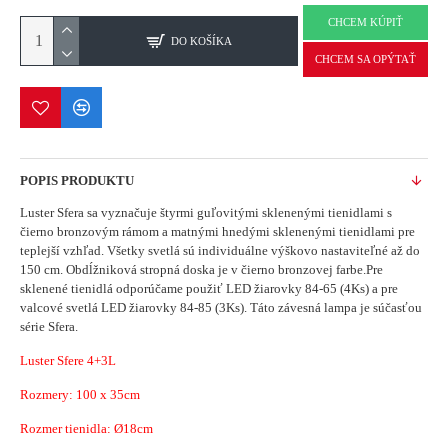
CHCEM KÚPIŤ
DO KOŠÍKA
CHCEM SA OPÝTAŤ
POPIS PRODUKTU
Luster Sfera sa vyznačuje štyrmi guľovitými sklenenými tienidlami
s
čierno bronzovým rámom a matnými hnedými sklenenými tienidlami pre
teplejší vzhľad.
Všetky svetlá sú individuálne výškovo nastaviteľné až do
150 cm.
Obdĺžniková stropná doska je v čierno bronzovej farbe.
Pre
sklenené tienidlá odporúčame použiť LED žiarovky 84-65 (4Ks) a pre
valcové svetlá LED žiarovky 84-85 (3Ks).
Táto závesná lampa je súčasťou
série Sfera.
Luster Sfere 4+3L
Rozmery:
100 x 35cm
Rozmer tienidla: Ø18cm