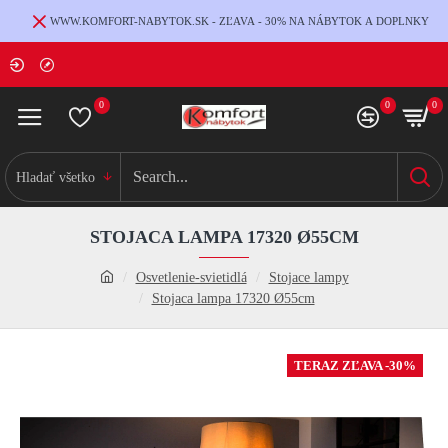
WWW.KOMFORT-NABYTOK.SK - ZĽAVA - 30% NA NÁBYTOK A DOPLNKY
0
0
0
Hladať všetko
STOJACA LAMPA 17320 Ø55CM
Osvetlenie-svietidlá
Stojace lampy
Stojaca lampa 17320 Ø55cm
TERAZ ZĽAVA -30%