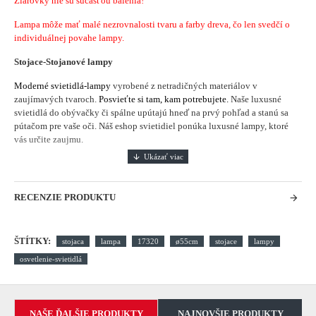
Žiarovky nie sú súčasťou balenia!
Lampa môže mať malé nezrovnalosti tvaru a farby dreva, čo len svedčí o
individuálnej povahe lampy.
Stojace-Stojanové lampy
Moderné svietidlá-lampy
vyrobené z netradičných materiálov v
zaujímavých tvaroch.
Posvieťte si tam, kam potrebujete.
Naše luxusné
svietidlá do obývačky či spálne upútajú hneď na prvý pohľad a stanú sa
pútačom pre vaše oči. Náš eshop svietidiel ponúka luxusné lampy, ktoré
vás určite zaujmu.
RECENZIE PRODUKTU
ŠTÍTKY:
stojaca
lampa
17320
ø55cm
stojace
lampy
osvetlenie-svietidlá
NAŠE ĎALŠIE PRODUKTY
NAJNOVŠIE PRODUKTY