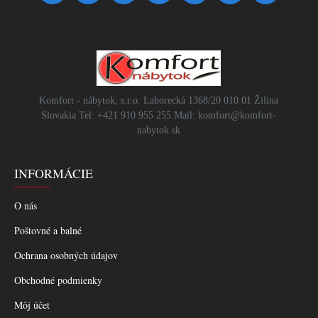
Komfort - nábytok, s.r.o. Laborecká 1368/20 010 01 Žilina
Slovakia Tel: +421 910 955 255 Mail: komfort@komfort-
nabytok.sk
INFORMÁCIE
O nás
Poštovné a balné
Ochrana osobných údajov
Obchodné podmienky
Môj účet