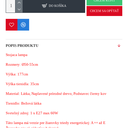
CHCEM KÚPIŤ
DO KOŠÍKA
CHCEM SA OPÝTAŤ
POPIS PRODUKTU
Stojaca lampa
Rozmery:
Ø50-55cm
Výška: 177cm
Výška tienidla: 35cm
Material:
Látka, Naplavené prírodné drevo, Podstavec čierny kov
Tienidlo: Bežová látka
Svetelný zdroj: 1 x E27 max 60W
Táto lampa má verzie pre žiarovky triedy energetickej: A ++ až E