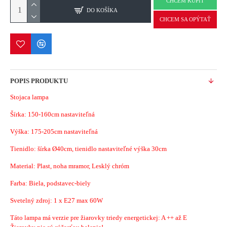
CHCEM KÚPIŤ
DO KOŠÍKA
CHCEM SA OPÝTAŤ
POPIS PRODUKTU
Stojaca lampa
Šírka:
150-160cm nastaviteľná
Výška: 175-205cm nastaviteľná
Tienidlo: šírka Ø40cm, tienidlo nastaviteľné výška 30cm
Material:
Plast, noha mramor, Lesklý chróm
Farba: Biela, podstavec-biely
Svetelný zdroj: 1 x E27 max 60W
Táto lampa má verzie pre žiarovky triedy energetickej: A ++ až E