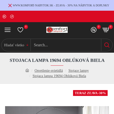
WWW.KOMFORT-NABYTOK.SK - ZĽAVA - 30% NA NÁBYTOK A DOPLNKY
0
0
0
Hladať všetko
STOJACA LAMPA 19694 OBLÚKOVÁ BIELA
Osvetlenie-svietidlá
Stojace lampy
Stojaca lampa 19694 Oblúková Biela
TERAZ ZĽAVA -30%