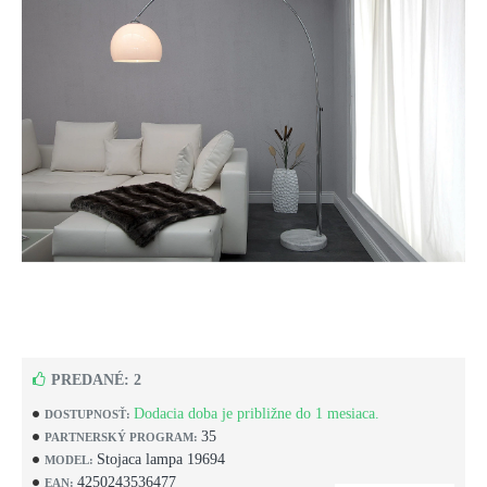
PREDANÉ: 2
Dodacia doba je približne do 1 mesiaca.
DOSTUPNOSŤ:
35
PARTNERSKÝ PROGRAM:
Stojaca lampa 19694
MODEL:
4250243536477
EAN: