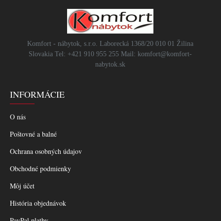
Komfort - nábytok, s.r.o. Laborecká 1368/20 010 01 Žilina
Slovakia Tel: +421 910 955 255 Mail: komfort@komfort-
nabytok.sk
INFORMÁCIE
O nás
Poštovné a balné
Ochrana osobných údajov
Obchodné podmienky
Môj účet
História objednávok
PayPal platby