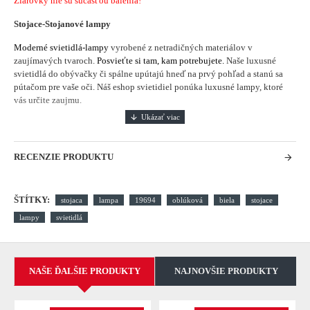
Žiarovky nie sú súčasťou balenia!
Stojace-Stojanové lampy
Moderné svietidlá-lampy
vyrobené z netradičných materiálov v
zaujímavých tvaroch.
Posvieťte si tam, kam potrebujete.
Naše luxusné
svietidlá do obývačky či spálne upútajú hneď na prvý pohľad a stanú sa
pútačom pre vaše oči. Náš eshop svietidiel ponúka luxusné lampy, ktoré
vás určite zaujmu.
RECENZIE PRODUKTU
ŠTÍTKY:
stojaca
lampa
19694
oblúková
biela
stojace
lampy
svietidlá
NAŠE ĎALŠIE PRODUKTY
NAJNOVŠIE PRODUKTY