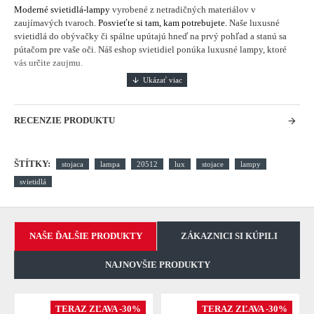
Moderné svietidlá-lampy
vyrobené z netradičných materiálov v
zaujímavých tvaroch.
Posvieťte si tam, kam potrebujete.
Naše luxusné
svietidlá do obývačky či spálne upútajú hneď na prvý pohľad a stanú sa
pútačom pre vaše oči. Náš eshop svietidiel ponúka luxusné lampy, ktoré
vás určite zaujmu.
RECENZIE PRODUKTU
ŠTÍTKY:
stojaca
lampa
20512
lux
stojace
lampy
svietidlá
NAŠE ĎALŠIE PRODUKTY
ZÁKAZNICI SI KÚPILI
NAJNOVŠIE PRODUKTY
TERAZ ZĽAVA -30%
TERAZ ZĽAVA -30%