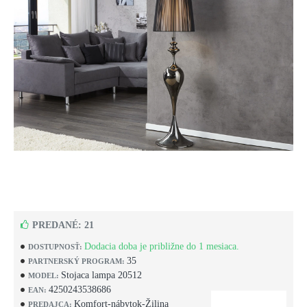
PREDANÉ: 21
Dodacia doba je približne do 1 mesiaca.
DOSTUPNOSŤ:
35
PARTNERSKÝ PROGRAM:
Stojaca lampa 20512
MODEL:
4250243538686
EAN:
Komfort-nábytok-Žilina
PREDAJCA: