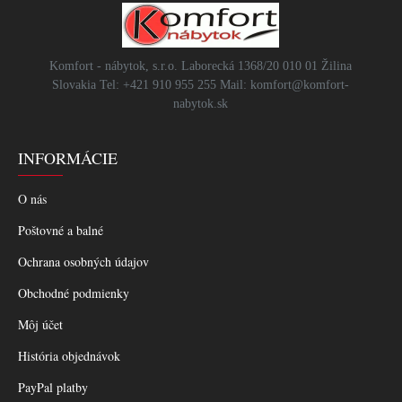
Komfort - nábytok, s.r.o. Laborecká 1368/20 010 01 Žilina
Slovakia Tel: +421 910 955 255 Mail: komfort@komfort-
nabytok.sk
INFORMÁCIE
O nás
Poštovné a balné
Ochrana osobných údajov
Obchodné podmienky
Môj účet
História objednávok
PayPal platby