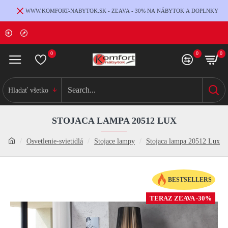
WWW.KOMFORT-NABYTOK.SK - ZĽAVA - 30% NA NÁBYTOK A DOPLNKY
0
0
0
Hladať všetko
STOJACA LAMPA 20512 LUX
Osvetlenie-svietidlá
Stojace lampy
Stojaca lampa 20512 Lux
BESTSELLERS
TERAZ ZĽAVA -30%