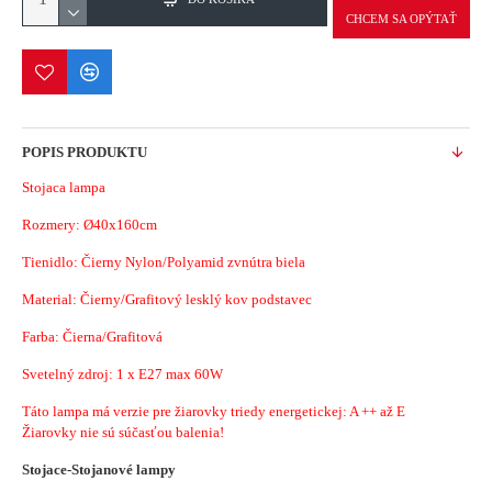
CHCEM SA OPÝTAŤ
POPIS PRODUKTU
Stojaca lampa
Rozmery: Ø40x160cm
Tienidlo: Čierny Nylon/Polyamid zvnútra biela
Material:
Čierny/Grafitový lesklý kov podstavec
Farba: Čierna/Grafitová
Svetelný zdroj: 1 x E27 max 60W
Táto lampa má verzie pre žiarovky triedy energetickej: A ++ až E
Žiarovky nie sú súčasťou balenia!
Stojace-Stojanové lampy