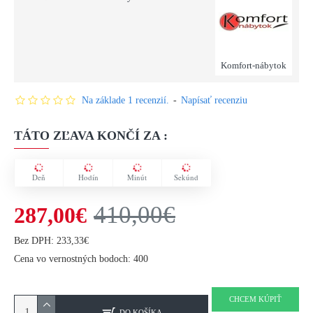
Komfort-nábytok
Na základe 1 recenzií.
-
Napísať recenziu
TÁTO ZĽAVA KONČÍ ZA :
Deň
Hodín
Minút
Sekúnd
410,00€
287,00€
Bez DPH: 233,33€
Cena vo vernostných bodoch: 400
CHCEM KÚPIŤ
DO KOŠÍKA