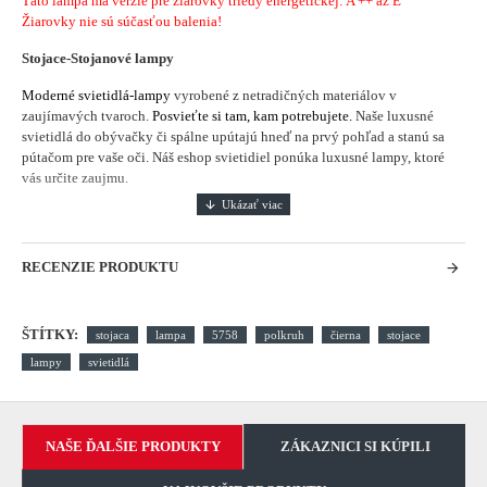
Táto lampa má verzie pre žiarovky triedy energetickej: A ++ až E
Žiarovky nie sú súčasťou balenia!
Stojace-Stojanové lampy
Moderné svietidlá-lampy
vyrobené z netradičných materiálov v
zaujímavých tvaroch.
Posvieťte si tam, kam potrebujete.
Naše luxusné
svietidlá do obývačky či spálne upútajú hneď na prvý pohľad a stanú sa
pútačom pre vaše oči. Náš eshop svietidiel ponúka luxusné lampy, ktoré
vás určite zaujmu.
RECENZIE PRODUKTU
ŠTÍTKY:
stojaca
lampa
5758
polkruh
čierna
stojace
lampy
svietidlá
NAŠE ĎALŠIE PRODUKTY
ZÁKAZNICI SI KÚPILI