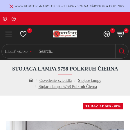
WWW.KOMFORT-NABYTOK.SK - ZĽAVA - 30% NA NÁBYTOK A DOPLNKY
0
0
0
Hladať všetko
STOJACA LAMPA 5758 POLKRUH ČIERNA
Osvetlenie-svietidlá
Stojace lampy
Stojaca lampa 5758 Polkruh Čierna
TERAZ ZĽAVA -30%