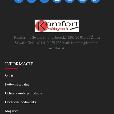
Komfort - nábytok, s.r.o. Laborecká 1368/20 010 01 Žilina
Slovakia Tel: +421 910 955 255 Mail: komfort@komfort-
nabytok.sk
INFORMÁCIE
O nás
Poštovné a balné
Ochrana osobných údajov
Obchodné podmienky
Môj účet