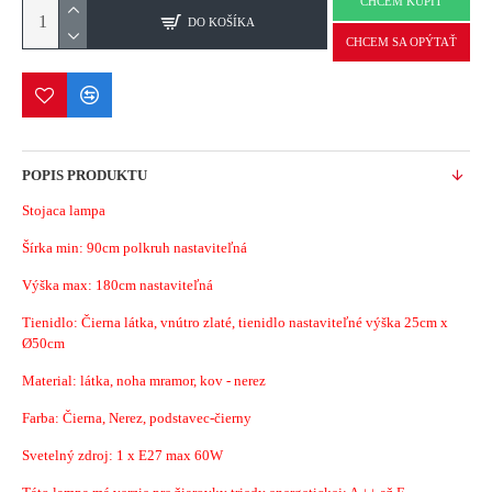
CHCEM KÚPIŤ
DO KOŠÍKA
CHCEM SA OPÝTAŤ
POPIS PRODUKTU
Stojaca lampa
Šírka min:
90cm polkruh nastaviteľná
Výška max: 180cm nastaviteľná
Tienidlo: Čierna látka, vnútro zlaté, tienidlo nastaviteľné výška 25cm x
Ø50cm
Material:
látka, noha mramor, kov - nerez
Farba: Čierna, Nerez, podstavec-čierny
Svetelný zdroj: 1 x E27 max 60W