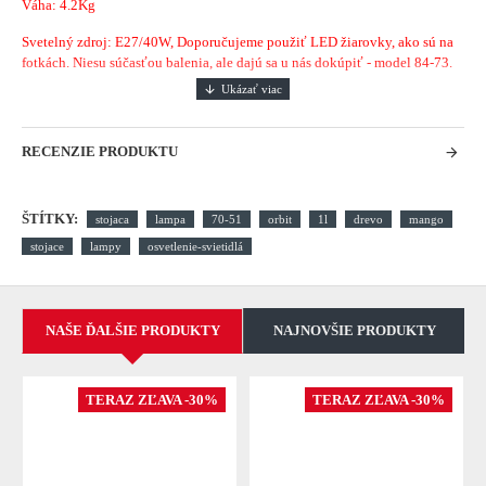
Váha: 4.2Kg
Svetelný zdroj: E27/40W, Doporučujeme použiť LED žiarovky, ako sú na
fotkách. Niesu súčasťou balenia, ale dajú sa u nás dokúpiť - model 84-73.
RECENZIE PRODUKTU
ŠTÍTKY:
stojaca
lampa
70-51
orbit
1l
drevo
mango
stojace
lampy
osvetlenie-svietidlá
NAŠE ĎALŠIE PRODUKTY
NAJNOVŠIE PRODUKTY
TERAZ ZĽAVA -30%
TERAZ ZĽAVA -30%