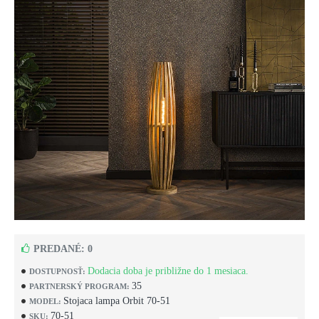
PREDANÉ: 0
Dodacia doba je približne do 1 mesiaca.
DOSTUPNOSŤ:
35
PARTNERSKÝ PROGRAM:
Stojaca lampa Orbit 70-51
MODEL:
70-51
SKU: