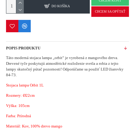
CHCEM KÚPIŤ
DO KOŠÍKA
CHCEM SA OPÝTAŤ
POPIS PRODUKTU
Táto moderná stojaca lampa „orbit“ je vyrobená z mangového dreva.
Drevené tyče poskytujú atmosférické rozloženie svetla a robia z tejto
lampy skutočný pútač pozornosti!
Odporúčame sa použiť LED žiarovky
84-73.
Stojaca lampa Orbit 1L
Rozmery:
Ø22
cm
Výška: 105cm
Farba: Prírodná
Materiál: Kov, 100% drevo mango