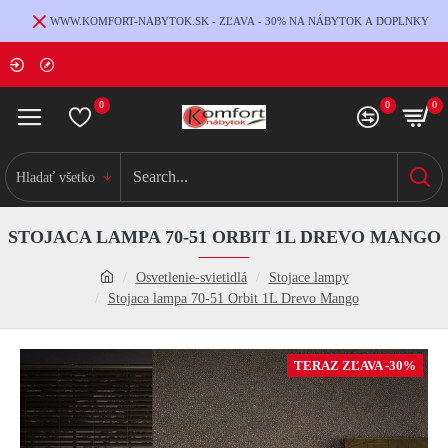
WWW.KOMFORT-NABYTOK.SK - ZĽAVA - 30% NA NÁBYTOK A DOPLNKY
0
0
0
Hladať všetko
STOJACA LAMPA 70-51 ORBIT 1L DREVO MANGO
Osvetlenie-svietidlá
Stojace lampy
Stojaca lampa 70-51 Orbit 1L Drevo Mango
TERAZ ZĽAVA -30%