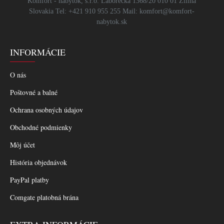
Komfort - nábytok, s.r.o. Laborecká 1368/20 010 01 Žilina
Slovakia Tel: +421 910 955 255 Mail: komfort@komfort-
nabytok.sk
INFORMÁCIE
O nás
Poštovné a balné
Ochrana osobných údajov
Obchodné podmienky
Môj účet
História objednávok
PayPal platby
Comgate platobná brána