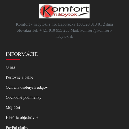
Komfort - nábytok, s.r.o. Laborecká 1368/20 010 01 Žilina
Slovakia Tel: +421 910 955 255 Mail: komfort@komfort-
nabytok.sk
INFORMÁCIE
O nás
Poštovné a balné
Ochrana osobných údajov
Obchodné podmienky
Môj účet
História objednávok
PayPal platby