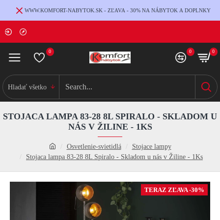
WWW.KOMFORT-NABYTOK.SK - ZĽAVA - 30% NA NÁBYTOK A DOPLNKY
0
0
0
Hladať všetko
STOJACA LAMPA 83-28 8L SPIRALO - SKLADOM U
NÁS V ŽILINE - 1KS
Osvetlenie-svietidlá
Stojace lampy
Stojaca lampa 83-28 8L Spiralo - Skladom u nás v Žiline - 1Ks
TERAZ ZĽAVA -30%