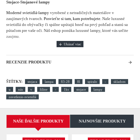
Stojace-Stojanové lampy
Moderné svietidlá-lampy
vyrobené z netradičných materiálov v
zaujímavých tvaroch.
Posvieťte si tam, kam potrebujete.
Naše luxusné
svietidlá do obývačky či spálne upútajú hneď na prvý pohľad a stanú sa
pútačom pre vaše oči. Náš eshop ponúka luxusné lampy, ktoré vás určite
zaujmu.
RECENZIE PRODUKTU
ŠTÍTKY:
stojaca
lampa
83-28
8l
spiralo
-
skladom
u
nás
v
žiline
-
1ks
stojace
lampy
osvetlenie-svietidlá
NAŠE ĎALŠIE PRODUKTY
NAJNOVŠIE PRODUKTY