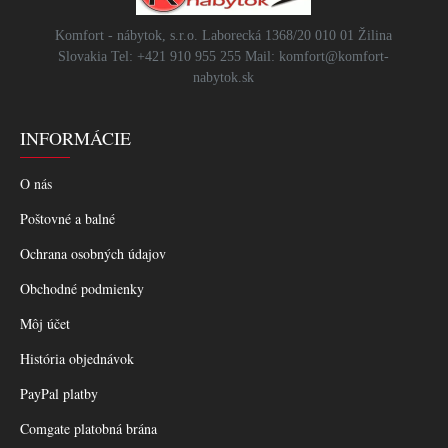
Komfort - nábytok, s.r.o. Laborecká 1368/20 010 01 Žilina
Slovakia Tel: +421 910 955 255 Mail: komfort@komfort-
nabytok.sk
INFORMÁCIE
O nás
Poštovné a balné
Ochrana osobných údajov
Obchodné podmienky
Môj účet
História objednávok
PayPal platby
Comgate platobná brána