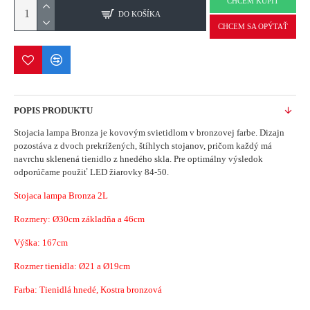
CHCEM KÚPIŤ
DO KOŠÍKA
CHCEM SA OPÝTAŤ
POPIS PRODUKTU
Stojacia lampa Bronza je kovovým svietidlom v bronzovej farbe.
Dizajn
pozostáva z dvoch prekrížených, štíhlych stojanov, pričom každý má
navrchu sklenená tienidlo z hnedého skla.
Pre optimálny výsledok
odporúčame použiť LED žiarovky 84-50.
Stojaca lampa Bronza 2L
Rozmery:
Ø30
cm základňa a 46cm
Výška: 167cm
Rozmer tienidla:
Ø21 a
Ø
19cm
Farba: Tienidlá hnedé, Kostra bronzová