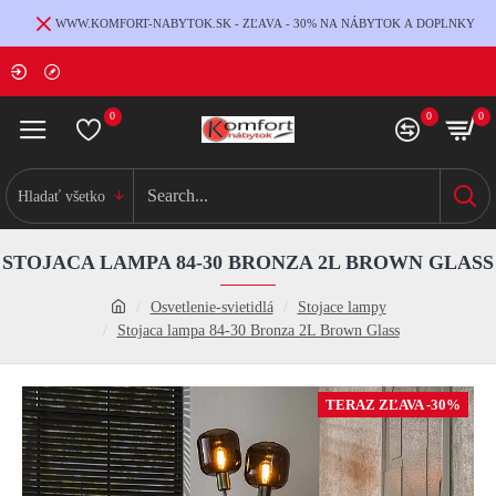
WWW.KOMFORT-NABYTOK.SK - ZĽAVA - 30% NA NÁBYTOK A DOPLNKY
0
0
0
Hladať všetko
STOJACA LAMPA 84-30 BRONZA 2L BROWN GLASS
Osvetlenie-svietidlá
Stojace lampy
Stojaca lampa 84-30 Bronza 2L Brown Glass
TERAZ ZĽAVA -30%