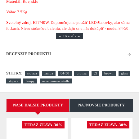
Materiál: Kov, sklo
Váha: 7.5Kg
Svetelný zdroj: E27/40W, Doporučujeme použiť LED žiarovky, ako sú na
fotkách. Niesu súčasťou balenia, ale dajú sa u nás dokúpiť - model 84-50.
RECENZIE PRODUKTU
ŠTÍTKY:
stojaca
lampa
84-30
bronza
2l
brown
glass
stojace
lampy
osvetlenie-svietidlá
NAŠE ĎALŠIE PRODUKTY
NAJNOVŠIE PRODUKTY
TERAZ ZĽAVA -30%
TERAZ ZĽAVA -30%