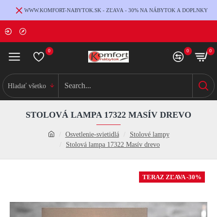
WWW.KOMFORT-NABYTOK.SK - ZĽAVA - 30% NA NÁBYTOK A DOPLNKY
0
0
0
Hladať všetko
STOLOVÁ LAMPA 17322 MASÍV DREVO
Osvetlenie-svietidlá
Stolové lampy
Stolová lampa 17322 Masív drevo
TERAZ ZĽAVA -30%