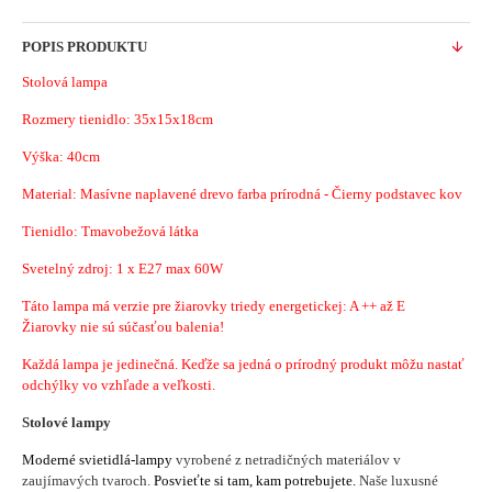
POPIS PRODUKTU
Stolová lampa
Rozmery tienidlo:
35x15x18cm
Výška: 40cm
Material:
Masívne naplavené drevo farba prírodná - Čierny podstavec kov
Tienidlo: Tmavobežová látka
Svetelný zdroj: 1 x E27 max 60W
Táto lampa má verzie pre žiarovky triedy energetickej: A ++ až E
Žiarovky nie sú súčasťou balenia!
Každá
lampa je
jedinečná
.
Keďže sa jedná
o
prírodný produkt
môžu nastať
odchýlky
vo vzhľade a veľkosti.
Stolové lampy
Moderné svietidlá-lampy
vyrobené z netradičných materiálov v
zaujímavých tvaroch.
Posvieťte si tam, kam potrebujete.
Naše luxusné