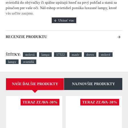
svietidlá do obývačky či spálne upútajú hneď na prvý pohľad a stanú sa
pútačom pre vaše oči. Náš eshop svietidiel ponúka luxusné lampy, ktoré
vás určite zaujmu.
RECENZIE PRODUKTU
ŠTÍTKY:
stolová
lampa
17322
masív
drevo
stolové
lampy
svietidlá
NAŠE ĎALŠIE PRODUKTY
NAJNOVŠIE PRODUKTY
TERAZ ZĽAVA -30%
TERAZ ZĽAVA -30%