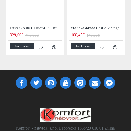
Luster 75-00 Cluster 4+3L Brown + Jantar Glass
Stolička 44588 Castle Vintage Black
329,00€
100,45€
470,00€
143,50€
Do košíka
Do košíka
Komfort - nábytok, s.r.o. Laborecká 1368/20 010 01 Žilina