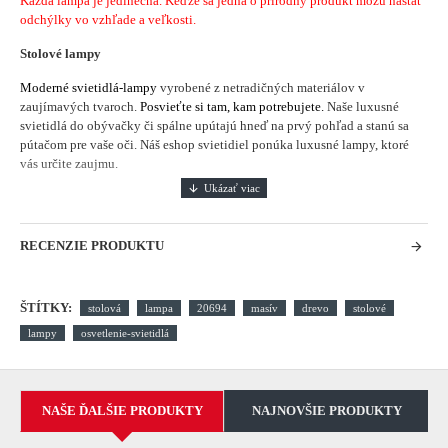
Každá
lampa je
jedinečná
.
Keďže sa jedná
o
prírodný produkt
môžu nastať
odchýlky
vo vzhľade a veľkosti.
Stolové lampy
Moderné svietidlá-lampy
vyrobené z netradičných materiálov v
zaujímavých tvaroch.
Posvieťte si tam, kam potrebujete.
Naše luxusné
svietidlá do obývačky či spálne upútajú hneď na prvý pohľad a stanú sa
pútačom pre vaše oči. Náš eshop svietidiel ponúka luxusné lampy, ktoré
vás určite zaujmu.
RECENZIE PRODUKTU
ŠTÍTKY:
stolová
lampa
20694
masív
drevo
stolové
lampy
osvetlenie-svietidlá
NAŠE ĎALŠIE PRODUKTY
NAJNOVŠIE PRODUKTY