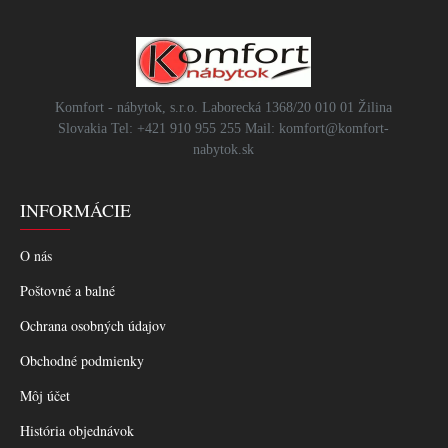
Komfort - nábytok, s.r.o. Laborecká 1368/20 010 01 Žilina
Slovakia Tel: +421 910 955 255 Mail: komfort@komfort-
nabytok.sk
INFORMÁCIE
O nás
Poštovné a balné
Ochrana osobných údajov
Obchodné podmienky
Môj účet
História objednávok