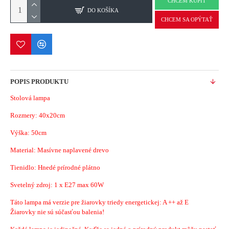
CHCEM KÚPIŤ
DO KOŠÍKA
CHCEM SA OPÝTAŤ
POPIS PRODUKTU
Stolová lampa
Rozmery:
40x20cm
Výška: 50cm
Material:
Masívne naplavené drevo
Tienidlo: Hnedé prírodné plátno
Svetelný zdroj: 1 x E27 max 60W
Táto lampa má verzie pre žiarovky triedy energetickej: A ++ až E
Žiarovky nie sú súčasťou balenia!