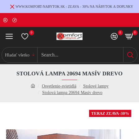
WWW.KOMFORT-NABYTOK.SK - ZĽAVA - 30% NA NÁBYTOK A DOPLNKY
0
0
0
Hladať všetko
STOLOVÁ LAMPA 20694 MASÍV DREVO
Osvetlenie-svietidlá
Stolové lampy
Stolová lampa 20694 Masív drevo
TERAZ ZĽAVA -30%