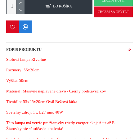
CHCEM KÚPIŤ
DO KOŠÍKA
CHCEM SA OPÝTAŤ
POPIS PRODUKTU
Stolová lampa Riverine
Rozmery:
55x20cm
Výška: 50cm
Material:
Masívne naplavené drevo - Čierny podstavec kov
Tienidlo: 55x25x20cm Ovál Bežová látka
Svetelný zdroj: 1 x E27 max 40W
Táto lampa má verzie pre žiarovky triedy energetickej: A ++ až E
Žiarovky nie sú súčasťou balenia!