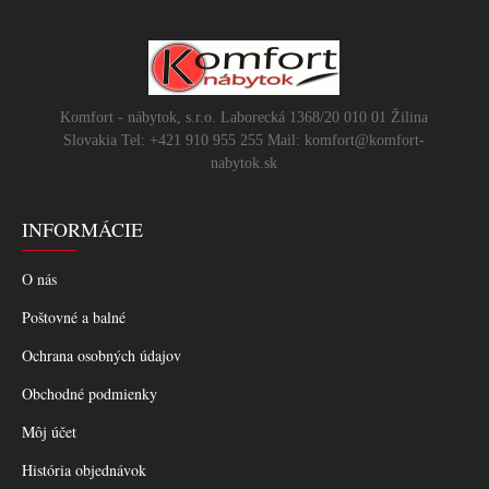
Komfort - nábytok, s.r.o. Laborecká 1368/20 010 01 Žilina
Slovakia Tel: +421 910 955 255 Mail: komfort@komfort-
nabytok.sk
INFORMÁCIE
O nás
Poštovné a balné
Ochrana osobných údajov
Obchodné podmienky
Môj účet
História objednávok