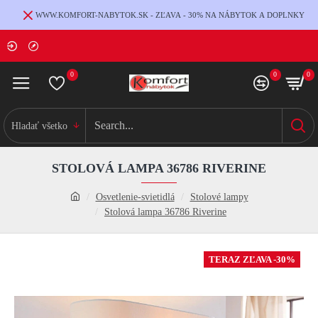
WWW.KOMFORT-NABYTOK.SK - ZĽAVA - 30% NA NÁBYTOK A DOPLNKY
0
0
0
Hladať všetko
STOLOVÁ LAMPA 36786 RIVERINE
Osvetlenie-svietidlá
Stolové lampy
Stolová lampa 36786 Riverine
TERAZ ZĽAVA -30%