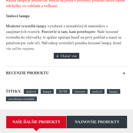
Každá
lampa je
jedinečná
.
Keďže sa jedná
o
prírodný produkt
môžu nastať
odchýlky
vo vzhľade a veľkosti.
Stolové lampy
Moderné svietidlá-lampy
vyrobené z netradičných materiálov v
zaujímavých tvaroch.
Posvieťte si tam, kam potrebujete.
Naše luxusné
svietidlá do obývačky či spálne upútajú hneď na prvý pohľad a stanú sa
pútačom pre vaše oči. Náš eshop svietidiel ponúka luxusné lampy, ktoré
vás určite zaujmu.
RECENZIE PRODUKTU
ŠTÍTKY:
stolová
lampa
36786
riverine
stolové
lampy
osvetlenie-svietidlá
NAŠE ĎALŠIE PRODUKTY
NAJNOVŠIE PRODUKTY