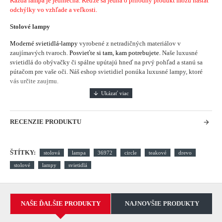
Každá
lampa je
jedinečná
.
Keďže sa jedná
o
prírodný produkt
môžu nastať
odchýlky
vo vzhľade a veľkosti.
Stolové lampy
Moderné svietidlá-lampy
vyrobené z netradičných materiálov v
zaujímavých tvaroch.
Posvieťte si tam, kam potrebujete.
Naše luxusné
svietidlá do obývačky či spálne upútajú hneď na prvý pohľad a stanú sa
pútačom pre vaše oči. Náš eshop svietidiel ponúka luxusné lampy, ktoré
vás určite zaujmu.
RECENZIE PRODUKTU
ŠTÍTKY:
stolová
lampa
36972
circle
teakové
drevo
stolové
lampy
svietidlá
NAŠE ĎALŠIE PRODUKTY
NAJNOVŠIE PRODUKTY