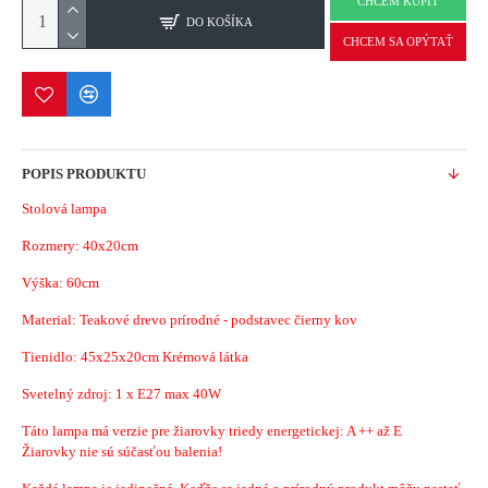
CHCEM KÚPIŤ
DO KOŠÍKA
CHCEM SA OPÝTAŤ
POPIS PRODUKTU
Stolová lampa
Rozmery:
40x20cm
Výška: 60cm
Material: Teakové
drevo prírodné - podstavec čierny kov
Tienidlo: 45x25x20cm Krémová látka
Svetelný zdroj: 1 x E27 max 40W
Táto lampa má verzie pre žiarovky triedy energetickej: A ++ až E
Žiarovky nie sú súčasťou balenia!