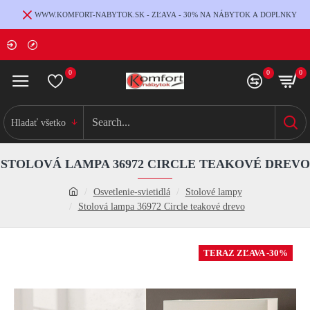
WWW.KOMFORT-NABYTOK.SK - ZĽAVA - 30% NA NÁBYTOK A DOPLNKY
0
0
0
Hladať všetko
STOLOVÁ LAMPA 36972 CIRCLE TEAKOVÉ DREVO
Osvetlenie-svietidlá
Stolové lampy
Stolová lampa 36972 Circle teakové drevo
TERAZ ZĽAVA -30%