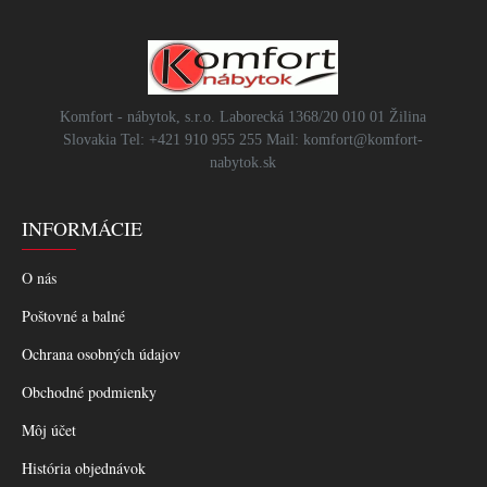
Komfort - nábytok, s.r.o. Laborecká 1368/20 010 01 Žilina
Slovakia Tel: +421 910 955 255 Mail: komfort@komfort-
nabytok.sk
INFORMÁCIE
O nás
Poštovné a balné
Ochrana osobných údajov
Obchodné podmienky
Môj účet
História objednávok