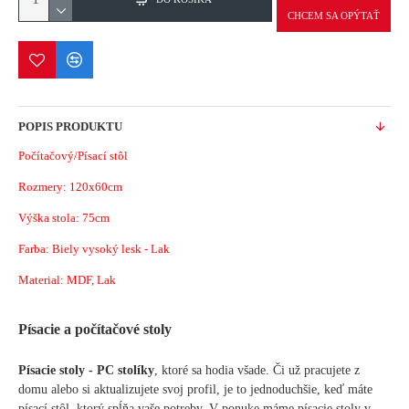
CHCEM SA OPÝTAŤ
POPIS PRODUKTU
Počítačový/Písací stôl
Rozmery: 120x60cm
Výška stola: 75cm
Farba: Biely vysoký lesk - Lak
Material: MDF, Lak
Písacie a počítačové stoly
Písacie stoly - PC stolíky
, ktoré sa hodia všade. Či už pracujete z
domu alebo si aktualizujete svoj profil, je to jednoduchšie, keď máte
písací stôl, ktorý spĺňa vaše potreby. V ponuke máme písacie stoly v