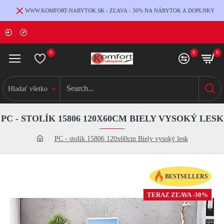
WWW.KOMFORT-NABYTOK.SK - ZĽAVA - 30% NA NÁBYTOK A DOPLNKY
0
0
0
Hladať všetko
PC - STOLÍK 15806 120X60CM BIELY VYSOKÝ LESK
PC - stolík 15806 120x60cm Biely vysoký lesk
BESTSELLERS
TERAZ ZĽAVA -30%