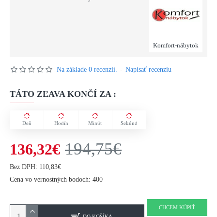
Komfort-nábytok
Na základe 0 recenzií.
-
Napísať recenziu
TÁTO ZĽAVA KONČÍ ZA :
Deň
Hodín
Minút
Sekúnd
194,75€
136,32€
Bez DPH: 110,83€
Cena vo vernostných bodoch: 400
CHCEM KÚPIŤ
DO KOŠÍKA