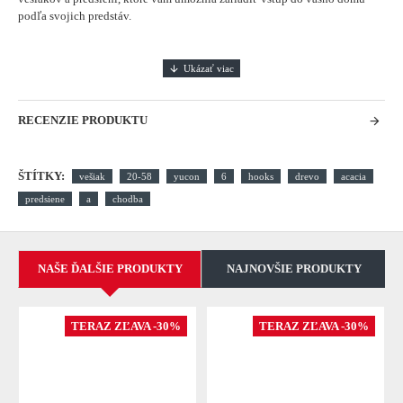
podľa svojich predstáv.
RECENZIE PRODUKTU
ŠTÍTKY:
vešiak
20-58
yucon
6
hooks
drevo
acacia
predsiene
a
chodba
NAŠE ĎALŠIE PRODUKTY
NAJNOVŠIE PRODUKTY
TERAZ ZĽAVA -30%
TERAZ ZĽAVA -30%