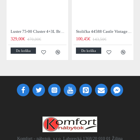
Luster 75-00 Cluster 4+3L Brown + Jantar Glass
Stolička 44588 Castle Vintage Black
329,00€
100,45€
470,00€
143,50€
Do košíka
Do košíka
Komfort - nábytok, s.r.o. Laborecká 1368/20 010 01 Žilina