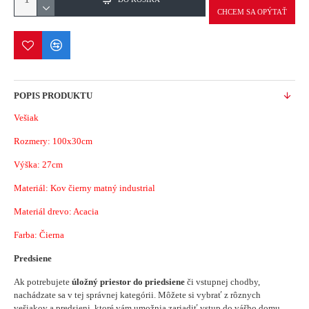
CHCEM SA OPÝTAŤ
POPIS PRODUKTU
Vešiak
Rozmery: 100x30cm
Výška: 27cm
Materiál: Kov čierny matný industrial
Materiál drevo: Acacia
Farba: Čierna
Predsiene
Ak potrebujete
úložný priestor do priedsiene
či vstupnej chodby,
nachádzate sa v tej správnej kategórii. Môžete si vybrať z rôznych
vešiakov a predsieni, ktoré vám umožnia zariadiť vstup do vášho domu