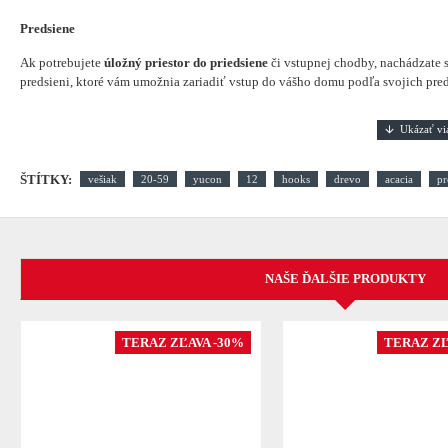
Predsiene
Ak potrebujete
úložný priestor do priedsiene
či vstupnej chodby, nachádzate s
predsieni, ktoré vám umožnia zariadiť vstup do vášho domu podľa svojich pred
ŠTÍTKY:
vešiak
20-59
yucon
12
hooks
drevo
acacia
pr
NAŠE ĎALŠIE PRODUKTY
TERAZ ZĽAVA -30%
TERAZ ZĽ