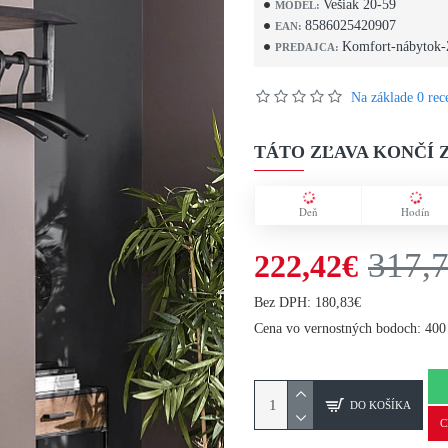
Vešiak 20-59
MODEL:
8586025420907
EAN:
Komfort-nábytok-
PREDAJCA:
Na základe 0 rece
TÁTO ZĽAVA KONČÍ Z
Deň
Hodín
317,
222,42€
Bez DPH: 180,83€
Cena vo vernostných bodoch: 400
DO KOŠÍKA
C