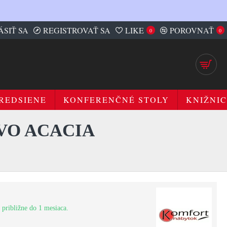
ÁSIŤ SA
REGISTROVAŤ SA
LIKE
POROVNAŤ
0
0
REDSIENE
KONFERENČNÉ STOLY
KNIŽNIC
EVO ACACIA
 približne do 1 mesiaca.