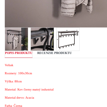
POPIS PRODUKTU
RECENZIE PRODUKTU
Vešiak
Rozmery: 100x30cm
Výška: 80cm
Material: Kov čierny matný industrial
Material drevo: Acacia
Farba: Čierna