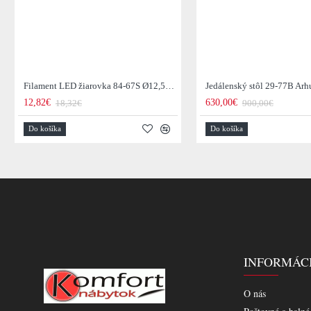
Filament LED žiarovka 84-67S Ø12,5cm Smoke grey glass
12,82€
630,00€
18,32€
900,00€
Do košíka
Do košíka
INFORMÁC
O nás