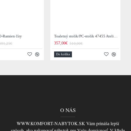
0-Ramien číry
Toaletný stolík/PC-stolík 47455 Atelier 120cm Natural Dub Dyha
357,00€
691,25€
510,00€
Do košíka
O NÁS
WWW.KOMFORT-NABYTOK.SK Vám prináša lepší
spôsob ,ako nakupovať nábytok pre Vašu domácnosť. V kľude