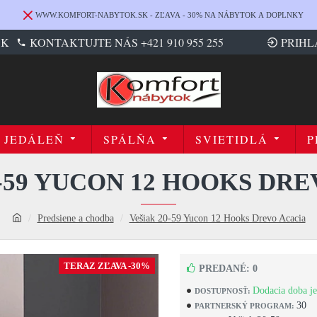
WWW.KOMFORT-NABYTOK.SK - ZĽAVA - 30% NA NÁBYTOK A DOPLNKY
SK
KONTAKTUJTE NÁS +421 910 955 255
PRIHL
JEDÁLEŇ
SPÁLŇA
SVIETIDLÁ
P
-59 YUCON 12 HOOKS DR
Predsiene a chodba
Vešiak 20-59 Yucon 12 Hooks Drevo Acacia
TERAZ ZĽAVA -30%
PREDANÉ: 0
Dodacia doba je
DOSTUPNOSŤ:
30
PARTNERSKÝ PROGRAM: