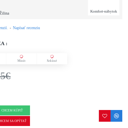
Komfort-nábytok
Žilina
nzií.
-
Napísať recenziu
A :
Minút
Sekúnd
75€
CHCEM KÚPIŤ
HCEM SA OPÝTAŤ