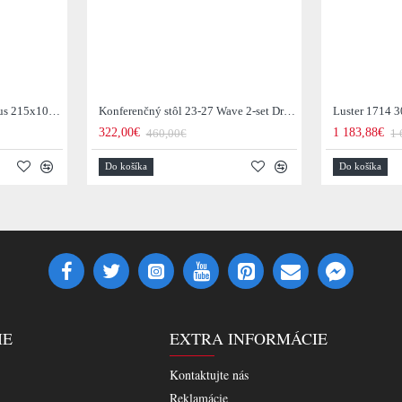
Jedálenský stôl 29-77B Arhus 215x105cm Drevo Hnedá Acacia
Konferenčný stôl 23-27 Wave 2-set Drevo Mango
Luster 1714 3
322,00€
1 183,88€
460,00€
1 
Do košíka
Do košíka
IE
EXTRA INFORMÁCIE
Kontaktujte nás
Reklamácie