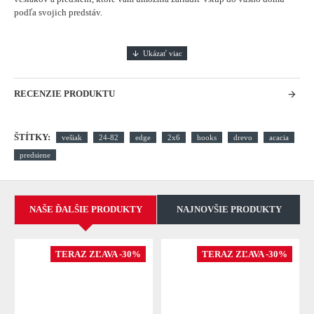
podľa svojich predstáv.
RECENZIE PRODUKTU
ŠTÍTKY:
vešiak
24-82
edge
2x6
hooks
drevo
acacia
predsiene
NAŠE ĎALŠIE PRODUKTY
NAJNOVŠIE PRODUKTY
TERAZ ZĽAVA -30%
TERAZ ZĽAVA -30%