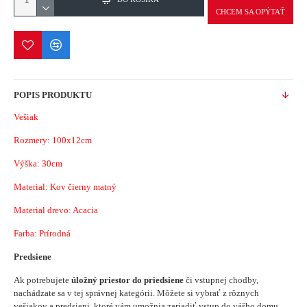
CHCEM SA OPÝTAŤ
POPIS PRODUKTU
Vešiak
Rozmery: 100x12cm
Výška: 30cm
Material: Kov čierny matný
Material drevo: Acacia
Farba: Prírodná
Predsiene
Ak potrebujete
úložný priestor do priedsiene
či vstupnej chodby,
nachádzate sa v tej správnej kategórii. Môžete si vybrať z rôznych
vešiakov a predsieni, ktoré vám umožnia zariadiť vstup do vášho domu