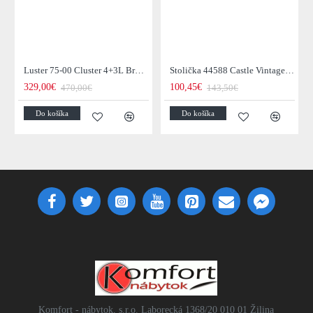
Luster 75-00 Cluster 4+3L Brown + Jantar Glass
Stolička 44588 Castle Vintage Black
329,00€
100,45€
470,00€
143,50€
Do košíka
Do košíka
Komfort - nábytok, s.r.o. Laborecká 1368/20 010 01 Žilina