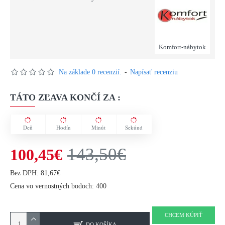
Komfort-nábytok
Na základe 0 recenzií.
-
Napísať recenziu
TÁTO ZĽAVA KONČÍ ZA :
Deň
Hodín
Minút
Sekúnd
143,50€
100,45€
Bez DPH: 81,67€
Cena vo vernostných bodoch: 400
CHCEM KÚPIŤ
DO KOŠÍKA