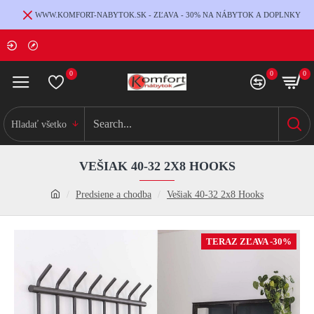
WWW.KOMFORT-NABYTOK.SK - ZĽAVA - 30% NA NÁBYTOK A DOPLNKY
0
0
0
Hladať všetko
VEŠIAK 40-32 2X8 HOOKS
Predsiene a chodba
Vešiak 40-32 2x8 Hooks
TERAZ ZĽAVA -30%