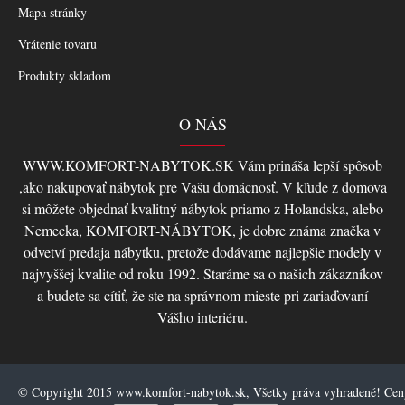
Mapa stránky
Vrátenie tovaru
Produkty skladom
O NÁS
WWW.KOMFORT-NABYTOK.SK Vám prináša lepší spôsob
,ako nakupovať nábytok pre Vašu domácnosť. V kľude z domova
si môžete objednať kvalitný nábytok priamo z Holandska, alebo
Nemecka, KOMFORT-NÁBYTOK, je dobre známa značka v
odvetví predaja nábytku, pretože dodávame najlepšie modely v
najvyššej kvalite od roku 1992. Staráme sa o našich zákazníkov
a budete sa cítiť, že ste na správnom mieste pri zariaďovaní
Vášho interiéru.
© Copyright 2015 www.komfort-nabytok.sk, Všetky práva vyhradené! Ce