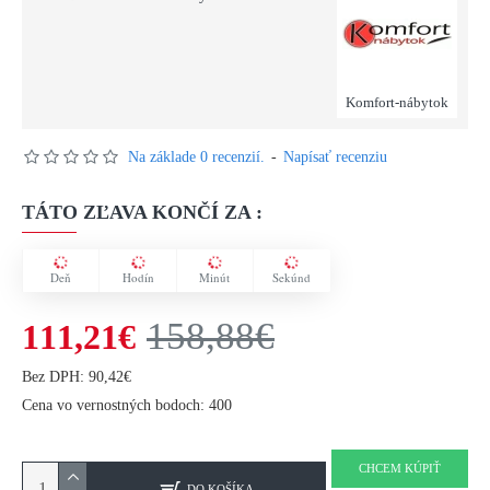
Komfort-nábytok
Na základe 0 recenzií.
-
Napísať recenziu
TÁTO ZĽAVA KONČÍ ZA :
Deň
Hodín
Minút
Sekúnd
158,88€
111,21€
Bez DPH: 90,42€
Cena vo vernostných bodoch: 400
CHCEM KÚPIŤ
DO KOŠÍKA