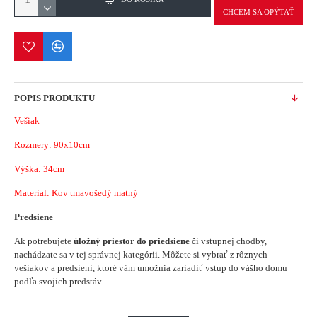
CHCEM SA OPÝTAŤ
POPIS PRODUKTU
Vešiak
Rozmery: 90x10cm
Výška: 34cm
Material: Kov tmavošedý matný
Predsiene
Ak potrebujete
úložný priestor do priedsiene
či vstupnej chodby,
nachádzate sa v tej správnej kategórii. Môžete si vybrať z rôznych
vešiakov a predsieni, ktoré vám umožnia zariadiť vstup do vášho domu
podľa svojich predstáv.