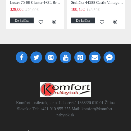
Luster 75-00 Cluster 4+3L Brown + Jantar Glass
Stolička 44588 Castle Vintage Black
329,00€
100,45€
470,00€
143,50€
Do košíka
Do košíka
Komfort - nábytok, s.r.o. Laborecká 1368/20 010 01 Žilina
Slovakia Tel: +421 910 955 255 Mail: komfort@komfort-
nabytok.sk