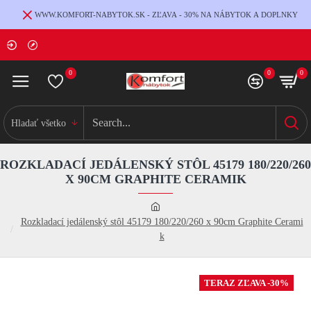
WWW.KOMFORT-NABYTOK.SK - ZĽAVA - 30% NA NÁBYTOK A DOPLNKY
0
0
0
Hladať všetko
ROZKLADACÍ JEDÁLENSKÝ STÔL 45179 180/220/260
X 90CM GRAPHITE CERAMIK
Rozkladací jedálenský stôl 45179 180/220/260 x 90cm Graphite Cerami
k
TERAZ ZĽAVA -30%