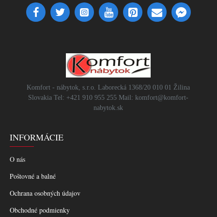
Komfort - nábytok, s.r.o. Laborecká 1368/20 010 01 Žilina
Slovakia Tel: +421 910 955 255 Mail: komfort@komfort-
nabytok.sk
INFORMÁCIE
O nás
Poštovné a balné
Ochrana osobných údajov
Obchodné podmienky