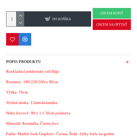
CHCEM KÚPIŤ
DO KOŠÍKA
CHCEM SA OPÝTAŤ
POPIS PRODUKTU
Rozkladací jedálenský stôl Papi
Rozmery: 180/220/260 x 90cm
Výška: 76cm
Vrchná doska: 13mm keramika
Nohy kovové: 98 x 1 x 50cm podstava
Materiál: Keramika, Čierny kov
Farba
: Marble look Graphite -
Čierna, Šedá - žilky biele na grafite