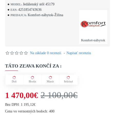
Jedálenský stôl 45179
MODEL:
4251854743636
EAN:
Komfort-nábytok-Žilina
PREDAJCA:
Komfort-nábytok
Na základe 0 recenzií.
-
Napísať recenziu
TÁTO ZĽAVA KONČÍ ZA :
Deň
Hodín
Minút
Sekúnd
2 100,00€
1 470,00€
Bez DPH: 1 195,12€
Cena vo vernostných bodoch: 400