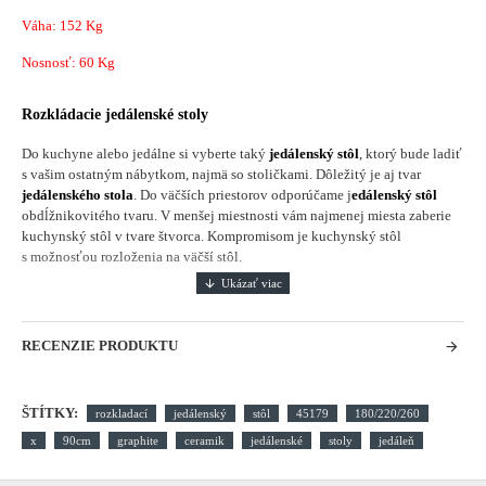
Váha: 152 Kg
Nosnosť: 60 Kg
Rozkládacie jedálenské stoly
Do kuchyne alebo jedálne si vyberte taký
jedálenský stôl
, ktorý bude ladiť
s vašim ostatným nábytkom, najmä so stoličkami. Dôležitý je aj tvar
jedálenského stola
. Do väčších priestorov odporúčame j
edálenský stôl
obdĺžnikovitého tvaru. V menšej miestnosti vám najmenej miesta zaberie
kuchynský stôl v tvare štvorca. Kompromisom je kuchynský stôl
s možnosťou rozloženia na väčší stôl.
RECENZIE PRODUKTU
ŠTÍTKY:
rozkladací
jedálenský
stôl
45179
180/220/260
x
90cm
graphite
ceramik
jedálenské
stoly
jedáleň