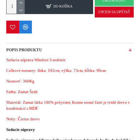
CHCEM KÚPIŤ
DO KOŠÍKA
CHCEM SA OPÝTAŤ
POPIS PRODUKTU
Sedacia súprava Windsor 3-sedenie
Celkové rozmery: šírka: 192cm, výška: 73cm, hĺbka: 90cm
Nosnosť: 360Kg
Farba: Zamat Šedá
Materiál: Zamat látka 100% polyester, Kostra nosné časti je tvrdé drevo v
kombinácií s MDF.
Nohy: Čierne drevo
Sedacie súpravy