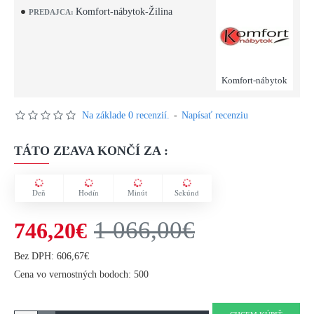
Komfort-nábytok-Žilina
PREDAJCA:
Komfort-nábytok
Na základe 0 recenzií.
-
Napísať recenziu
TÁTO ZĽAVA KONČÍ ZA :
Deň
Hodín
Minút
Sekúnd
1 066,00€
746,20€
Bez DPH: 606,67€
Cena vo vernostných bodoch: 500