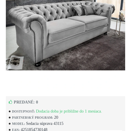
PREDANÉ: 0
Dodacia doba je približne do 1 mesiaca.
DOSTUPNOSŤ:
20
PARTNERSKÝ PROGRAM:
Sedacia súprava 43115
MODEL:
4251854730148
EAN: