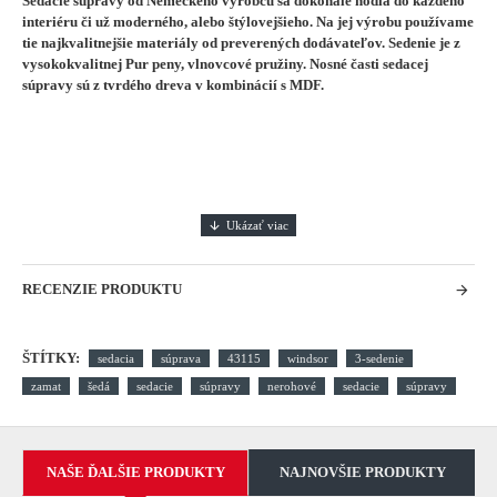
Sedacie súpravy od Nemeckého výrobcu sa dokonale hodia do každého
interiéru či už moderného, alebo štýlovejšieho.
Na jej výrobu používame
tie najkvalitnejšie materiály od preverených dodávateľov. Sedenie je z
vysokokvalitnej Pur peny, vlnovcové pružiny. Nosné časti sedacej
súpravy sú z tvrdého dreva v kombinácií s MDF.
RECENZIE PRODUKTU
ŠTÍTKY:
sedacia
súprava
43115
windsor
3-sedenie
zamat
šedá
sedacie
súpravy
nerohové
sedacie
súpravy
NAŠE ĎALŠIE PRODUKTY
NAJNOVŠIE PRODUKTY