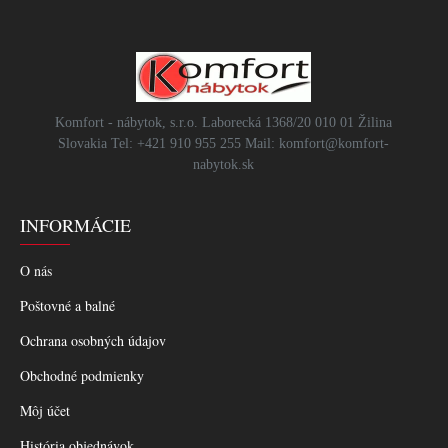
Komfort - nábytok, s.r.o. Laborecká 1368/20 010 01 Žilina
Slovakia Tel: +421 910 955 255 Mail: komfort@komfort-
nabytok.sk
INFORMÁCIE
O nás
Poštovné a balné
Ochrana osobných údajov
Obchodné podmienky
Môj účet
História objednávok