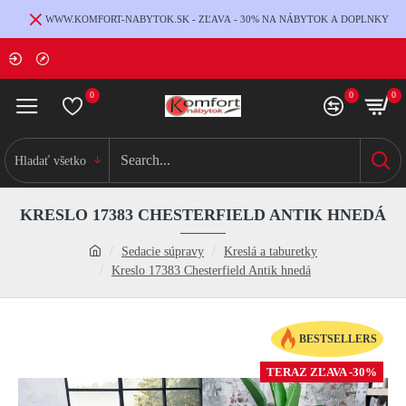
WWW.KOMFORT-NABYTOK.SK - ZĽAVA - 30% NA NÁBYTOK A DOPLNKY
0
0
0
Hladať všetko
KRESLO 17383 CHESTERFIELD ANTIK HNEDÁ
Sedacie súpravy
Kreslá a taburetky
Kreslo 17383 Chesterfield Antik hnedá
BESTSELLERS
TERAZ ZĽAVA -30%