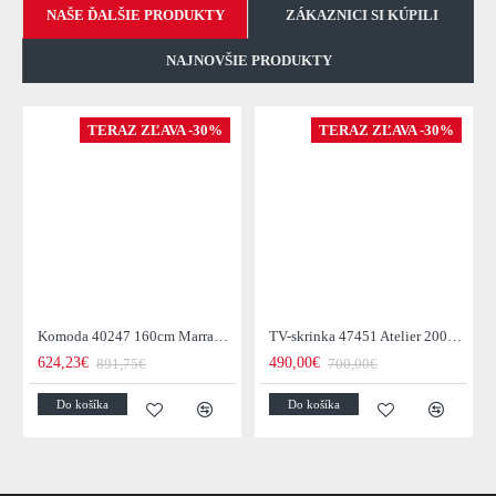
NAŠE ĎALŠIE PRODUKTY
ZÁKAZNICI SI KÚPILI
NAJNOVŠIE PRODUKTY
TERAZ ZĽAVA -30%
TERAZ ZĽAVA -30%
Komoda 40247 160cm Marrakesch Drevo Mango - Skladom u nás v Žiline - 1Ks
TV-skrinka 47451 Atelier 200cm Natural Dub Dyha
624,23€
490,00€
891,75€
700,00€
Do košíka
Do košíka