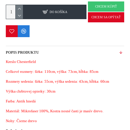
CHCEM KÚPIŤ
DO KOŠÍKA
CHCEM SA OPÝTAŤ
POPIS PRODUKTU
Kreslo Chesterfield
Celkové rozmery: šírka: 110cm, výška: 73cm, hĺbka: 85cm
Rozmery sedenia: šírka: 55cm, výška sedenia: 43cm, hĺbka: 60cm
Výška chrbtovej opierky: 30cm
Farba: Antik hnedá
Materiál:
Mikrofaser 100%
, Kostra nosné časti je masív drevo.
Nohy: Čierne drevo