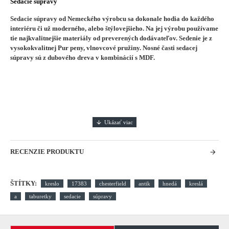
Sedacie súpravy
Sedacie súpravy od Nemeckého výrobcu sa dokonale hodia do každého
interiéru či už moderného, alebo štýlovejšieho.
Na jej výrobu používame
tie najkvalitnejšie materiály od preverených dodávateľov. Sedenie je z
vysokokvalitnej Pur peny, vlnovcové pružiny. Nosné časti sedacej
súpravy sú z dubového dreva v kombinácií s MDF.
RECENZIE PRODUKTU
ŠTÍTKY:
kreslo
17383
chesterfield
antik
hnedá
kreslá
a
taburetky
sedacie
súpravy