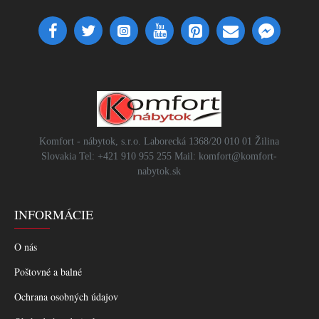
Komfort - nábytok, s.r.o. Laborecká 1368/20 010 01 Žilina
Slovakia Tel: +421 910 955 255 Mail: komfort@komfort-
nabytok.sk
INFORMÁCIE
O nás
Poštovné a balné
Ochrana osobných údajov