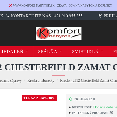
WWW.KOMFORT-NABYTOK.SK - ZĽAVA - 30% NA NÁBYTOK A DOPLNKY
SK
KONTAKTUJTE NÁS +421 910 955 255
PRIHL
JEDÁLEŇ
SPÁLŇA
SVIETIDLÁ
P
12 CHESTERFIELD ZAMAT
edacie súpravy
Kreslá a taburetky
Kreslo 42312 Chesterfield Zamat Ch
TERAZ ZĽAVA -30%
PREDANÉ: 0
Dodacia doba je
DOSTUPNOSŤ:
20
PARTNERSKÝ PROGRAM: