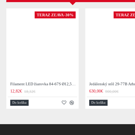
TERAZ ZĽAVA -30%
TERAZ ZĽ
Filament LED žiarovka 84-67S Ø12,5cm Smoke grey glass
12,82€
630,00€
18,32€
900,00€
Do košíka
Do košíka