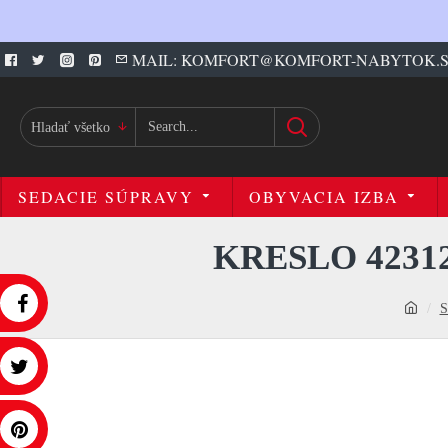
MAIL: KOMFORT@KOMFORT-NABYTOK.
Hladať všetko
SEDACIE SÚPRAVY
OBYVACIA IZBA
KRESLO 423
S