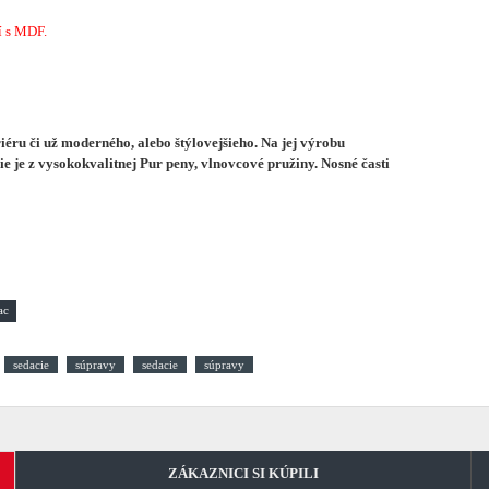
í s MDF.
éru či už moderného, alebo štýlovejšieho.
Na jej výrobu
e je z vysokokvalitnej Pur peny, vlnovcové pružiny. Nosné časti
sedacie
súpravy
sedacie
súpravy
ZÁKAZNICI SI KÚPILI