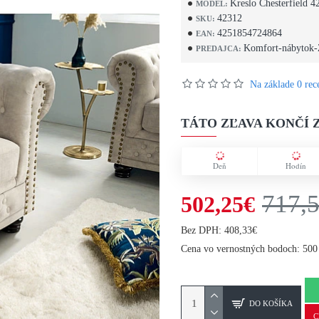
Kreslo Chesterfield 4
MODEL:
42312
SKU:
4251854724864
EAN:
Komfort-nábytok-
PREDAJCA:
Na základe 0 rece
TÁTO ZĽAVA KONČÍ Z
Deň
Hodín
717,
502,25€
Bez DPH: 408,33€
Cena vo vernostných bodoch: 500
DO KOŠÍKA
C