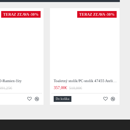
TERAZ ZĽAVA -30%
TERAZ ZĽAVA -30%
0-Ramien číry
Toaletný stolík/PC-stolík 47455 Atelier 120cm Natural Dub Dyha
357,00€
691,25€
510,00€
Do košíka