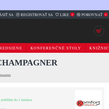
ÁSIŤ SA
REGISTROVAŤ SA
LIKE
POROVNAŤ
0
0
REDSIENE
KONFERENČNÉ STOLY
KNIŽNIC
 CHAMPAGNER
ampagner
 približne do 1 mesiaca.