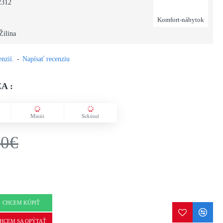
2312
Komfort-nábytok
Žilina
nzií.
-
Napísať recenziu
A :
Minút
Sekúnd
50€
CHCEM KÚPIŤ
HCEM SA OPÝTAŤ