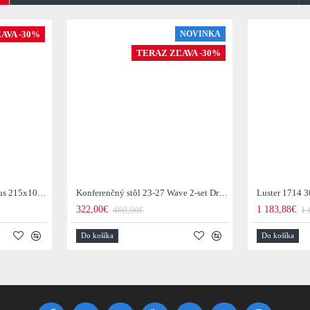
AVA -30%
NOVINKA
TERAZ ZĽAVA -30%
Jedálenský stôl 29-77B Arhus 215x105cm Drevo Hnedá Acacia
Konferenčný stôl 23-27 Wave 2-set Drevo Mango
Luster 1714 3
322,00€
1 183,88€
460,00€
1 
Do košíka
Do košíka