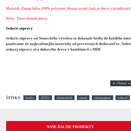
Materiál: Zamat látka 100% polyester, Kostra nosné časti je drevo v kombináci
Nohy: Tmavohnedé drevo
Sedacie súpravy
Sedacie súpravy od Nemeckého výrobcu sa dokonale hodia do každého interi
používame tie najkvalitnejšie materiály od preverených dodávateľov. Sedeni
sedacej súpravy sú z dubového dreva v kombinácií s MDF.
ŠTÍTKY:
kreslo
42312
chesterfield
zamat
champagner
rohové
NAŠE ĎALŠIE PRODUKTY