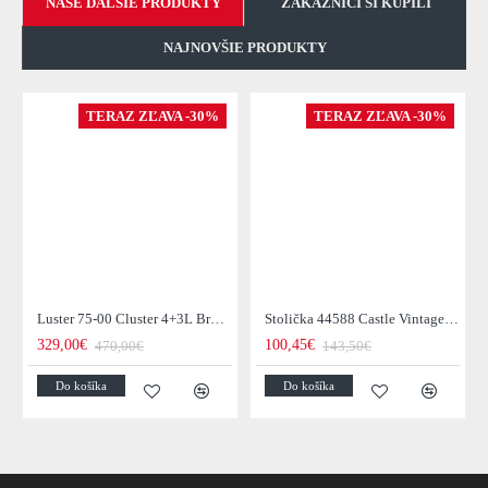
NAŠE ĎALŠIE PRODUKTY
ZÁKAZNICI SI KÚPILI
NAJNOVŠIE PRODUKTY
TERAZ ZĽAVA -30%
TERAZ ZĽAVA -30%
Luster 75-00 Cluster 4+3L Brown + Jantar Glass
Stolička 44588 Castle Vintage Black
329,00€
100,45€
470,00€
143,50€
Do košíka
Do košíka