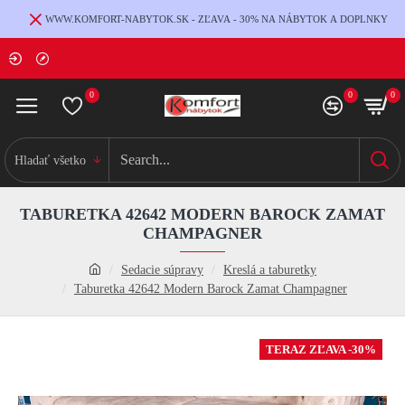
WWW.KOMFORT-NABYTOK.SK - ZĽAVA - 30% NA NÁBYTOK A DOPLNKY
0
0
0
Hladať všetko
TABURETKA 42642 MODERN BAROCK ZAMAT
CHAMPAGNER
Sedacie súpravy
Kreslá a taburetky
Taburetka 42642 Modern Barock Zamat Champagner
TERAZ ZĽAVA -30%