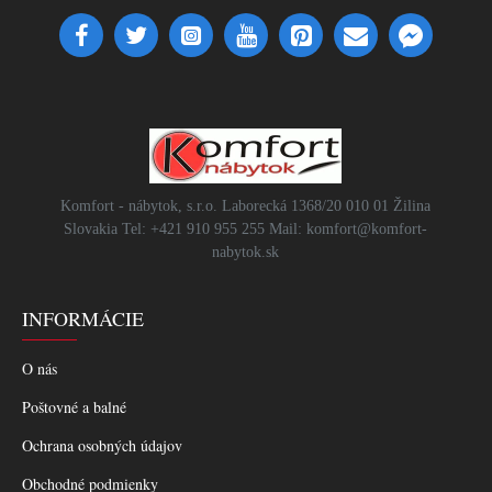
Komfort - nábytok, s.r.o. Laborecká 1368/20 010 01 Žilina
Slovakia Tel: +421 910 955 255 Mail: komfort@komfort-
nabytok.sk
INFORMÁCIE
O nás
Poštovné a balné
Ochrana osobných údajov
Obchodné podmienky