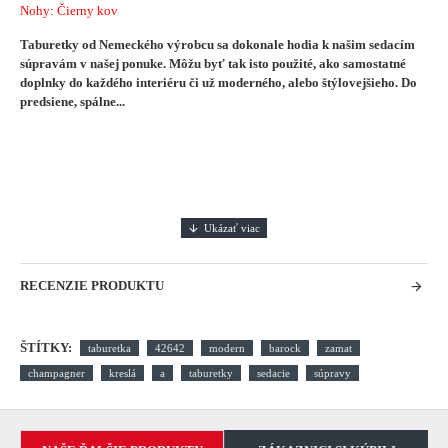
Nohy: Čierny kov
Taburetky od Nemeckého výrobcu sa dokonale hodia k našim sedacím
súpravám v našej ponuke. Môžu byť tak isto použité, ako samostatné
doplnky do každého interiéru či už moderného, alebo štýlovejšieho.
Do
predsiene, spálne...
RECENZIE PRODUKTU
ŠTÍTKY:
taburetka
42642
modern
barock
zamat
champagner
kreslá
a
taburetky
sedacie
súpravy