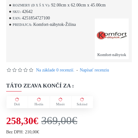
92.00cm x 62.00cm x 45.00cm
ROZMERY (D X Š X V):
42642
SKU:
4251854727100
EAN:
Komfort-nábytok-Žilina
PREDAJCA:
Komfort-nábytok
Na základe 0 recenzií.
-
Napísať recenziu
TÁTO ZĽAVA KONČÍ ZA :
Deň
Hodín
Minút
Sekúnd
369,00€
258,30€
Bez DPH: 210,00€