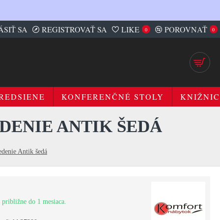
ÁSIŤ SA
REGISTROVAŤ SA
LIKE
POROVNAŤ
0
0
REDSIENE
KONFERENČNÉ STOLY
KNIŽNIC
EDENIE ANTIK ŠEDÁ
edenie Antik šedá
 približne do 1 mesiaca.