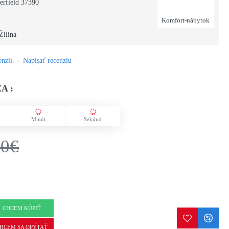
erfield 37390
Komfort-nábytok
Žilina
nzií.
-
Napísať recenziu
A :
Minút
Sekúnd
00€
CHCEM KÚPIŤ
HCEM SA OPÝTAŤ