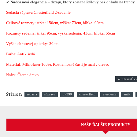
✔
Nadčasová elegancia
– dizajn, ktorý zostane štýlový bez ohľadu na trendy
Sedacia súprava Chesterfield 2-sedenie
Celkové rozmery: šírka: 150cm, výška: 73cm, hĺbka: 90cm
Rozmery sedenia: šírka: 95cm, výška sedenia: 43cm, hĺbka: 55cm
Výška chrbtovej opierky: 30cm
Farba: Antik šedá
Materiál:
Mikrofaser 100%
, Kostra nosné časti je masív drevo.
Nohy: Čierne drevo
ŠTÍTKY:
sedacia
súprava
37390
chesterfield
2-sedenie
antik
NAŠE ĎALŠIE PRODUKTY