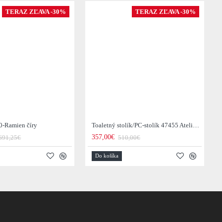
TERAZ ZĽAVA -30%
TERAZ ZĽAVA -30%
0-Ramien číry
Toaletný stolík/PC-stolík 47455 Atelier 120cm Natural Dub Dyha
357,00€
691,25€
510,00€
Do košíka