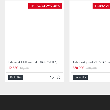
TERAZ ZĽAVA -30%
TERAZ ZĽ
Filament LED žiarovka 84-67S Ø12,5cm Smoke grey glass
12,82€
630,00€
18,32€
900,00€
Do košíka
Do košíka