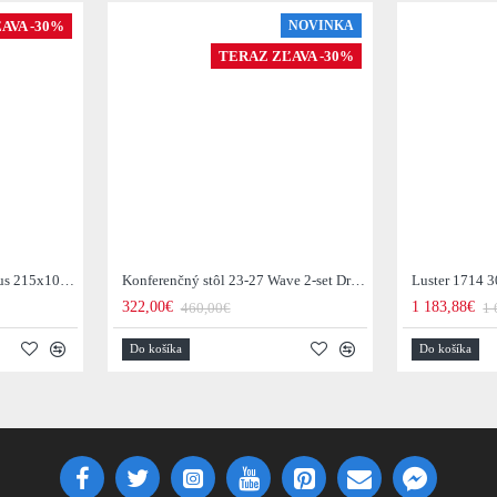
AVA -30%
NOVINKA
TERAZ ZĽAVA -30%
Jedálenský stôl 29-77B Arhus 215x105cm Drevo Hnedá Acacia
Konferenčný stôl 23-27 Wave 2-set Drevo Mango
Luster 1714 3
322,00€
1 183,88€
460,00€
1 
Do košíka
Do košíka