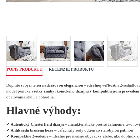
POPIS PRODUKTU
RECENZIE PRODUKTU
Doplňte svoj interiér
nadčasovou eleganciou v ideálnej veľkosti
s 2-sedadlov
model ponúka
všetky znaky ikonického dizajnu v kompaktnejšom prevedení
obetovania štýlu a pohodlia.
Hlavné výhody:
✔
Autentický Chesterfield dizajn
– charakteristické prešité čalúnenie, zvonov
✔
Antik šedá brúsená koža
– ušľachtilý šedý odtieň so starobylou patinou
✔
Kompaktné 2-sedenie
– ideálne pre menšie obývačky alebo, ako doplnok k 