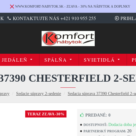
WWW.KOMFORT-NABYTOK.SK - ZĽAVA - 30% NA NÁBYTOK A DOPLNKY
SK
KONTAKTUJTE NÁS +421 910 955 255
PRIHL
JEDÁLEŇ
SPÁLŇA
SVIETIDLÁ
P
37390 CHESTERFIELD 2-S
úpravy
Sedacie súpravy 2-sedenie
Sedacia súprava 37390 Chesterfield 2-s
TERAZ ZĽAVA -30%
PREDANÉ: 0
Dodacia doba je
DOSTUPNOSŤ:
20
PARTNERSKÝ PROGRAM: