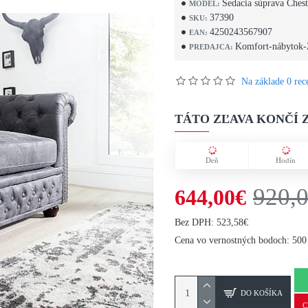
Sedacia súprava Chest
MODEL:
37390
SKU:
4250243567907
EAN:
Komfort-nábytok-
PREDAJCA:
Na základe 0 rece
TÁTO ZĽAVA KONČÍ Z
Deň
Hodín
920,
644,00€
Bez DPH: 523,58€
Cena vo vernostných bodoch: 500
DO KOŠÍKA
C