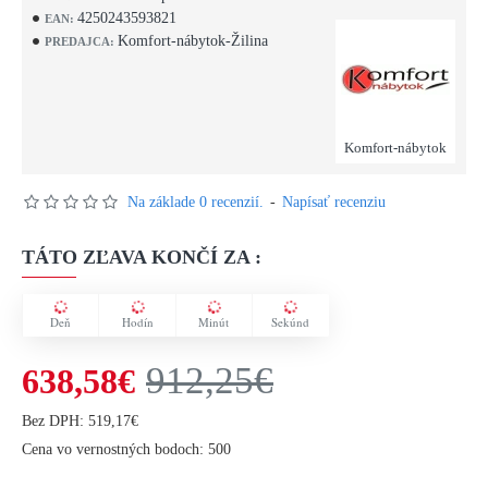
4250243593821
EAN:
Komfort-nábytok-Žilina
PREDAJCA:
Komfort-nábytok
Na základe 0 recenzií.
-
Napísať recenziu
TÁTO ZĽAVA KONČÍ ZA :
Deň
Hodín
Minút
Sekúnd
912,25€
638,58€
Bez DPH: 519,17€
Cena vo vernostných bodoch: 500