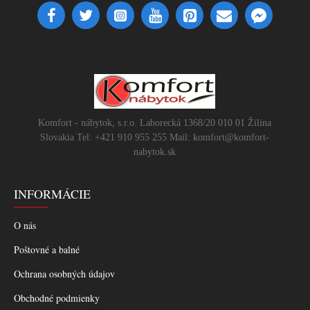
Komfort - nábytok, s.r.o. Laborecká 1368/20 010 01 Žilina
Slovakia Tel: +421 910 955 255 Mail: komfort@komfort-
nabytok.sk
INFORMÁCIE
O nás
Poštovné a balné
Ochrana osobných údajov
Obchodné podmienky