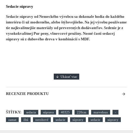
Sedacie súpravy
Sedacie súpravy od Nemeckého výrobcu sa dokonale hodia do každého
interiéru či už moderného, alebo štýlovejšieho.
Na jej výrobu používame
tie najkvalitnejšie materiály od preverených dodávateľov. Sedenie je z
vysokokvalitnej Pur peny, vlnovcové pružiny. Nosné časti sedacej
súpravy sú z dubového dreva v kombinácií s MDF.
RECENZIE PRODUKTU
ŠTÍTKY:
sedacia
súprava
40325
220cm
marvelous
-
zamat
žltá
nerohové
sedacie
súpravy
sedacie
súpravy