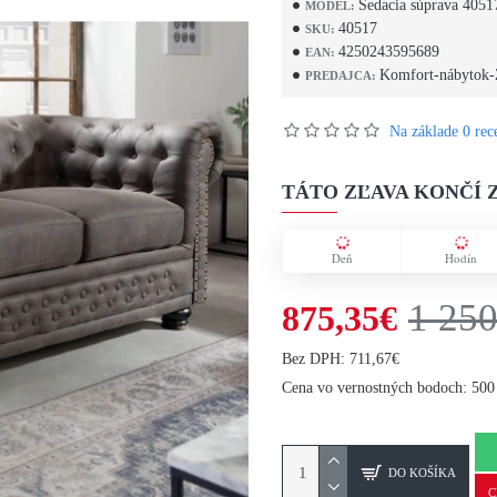
Sedacia súprava 4051
MODEL:
40517
SKU:
4250243595689
EAN:
Komfort-nábytok-
PREDAJCA:
Na základe 0 rece
TÁTO ZĽAVA KONČÍ Z
Deň
Hodín
1 250
875,35€
Bez DPH: 711,67€
Cena vo vernostných bodoch: 500
DO KOŠÍKA
C