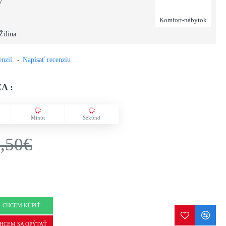
7
Komfort-nábytok
Žilina
nzií.
-
Napísať recenziu
A :
Minút
Sekúnd
,50€
CHCEM KÚPIŤ
HCEM SA OPÝTAŤ