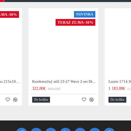
AVA -30%
NOVINKA
TERAZ ZĽAVA -30%
Jedálenský stôl 29-77B Arhus 215x105cm Drevo Hnedá Acacia
Konferenčný stôl 23-27 Wave 2-set Drevo Mango
Luster 1714 3
322,00€
1 183,88€
460,00€
1 
Do košíka
Do košíka