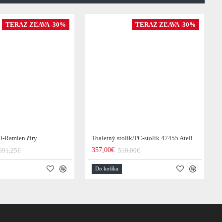
TERAZ ZĽAVA -30%
TERAZ ZĽAVA -30%
0-Ramien číry
Toaletný stolík/PC-stolík 47455 Atelier 120cm Natural Dub Dyha
357,00€
691,25€
510,00€
Do košíka