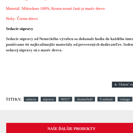
Materiál:
Mikrofaser 100%
, Kostra nosné časti je masív drevo.
Nohy: Čierne drevo
Sedacie súpravy
Sedacie súpravy od Nemeckého výrobcu sa dokonale hodia do každého interi
používame tie najkvalitnejšie materiály od preverených dodávateľov. Sedeni
sedacej súpravy sú z masív dreva.
ŠTÍTKY:
sedacia
súprava
40517
chesterfield
3-sedenie
vintage
NAŠE ĎALŠIE PRODUKTY