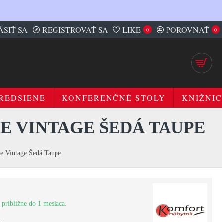
ÁSIŤ SA
REGISTROVAŤ SA
LIKE
POROVNAŤ
0
0
REDSIENE
KONFERENČNÉ STOLY
KNIŽNIC
IE VINTAGE ŠEDÁ TAUPE
ie Vintage Šedá Taupe
 približne do 1 mesiaca.