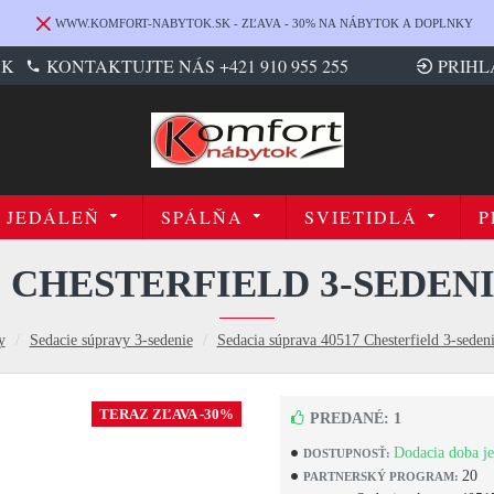
WWW.KOMFORT-NABYTOK.SK - ZĽAVA - 30% NA NÁBYTOK A DOPLNKY
SK
KONTAKTUJTE NÁS +421 910 955 255
PRIHL
JEDÁLEŇ
SPÁLŇA
SVIETIDLÁ
P
7 CHESTERFIELD 3-SEDEN
y
Sedacie súpravy 3-sedenie
Sedacia súprava 40517 Chesterfield 3-seden
TERAZ ZĽAVA -30%
PREDANÉ: 1
Dodacia doba je
DOSTUPNOSŤ:
20
PARTNERSKÝ PROGRAM: