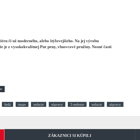
éru či už moderného, alebo štýlovejšieho.
Na jej výrobu
e je z vysokokvalitnej Pur peny, vlnovcové pružiny. Nosné časti
šedá
taupe
sedacie
súpravy
3-sedenie
sedacie
súpravy
ZÁKAZNICI SI KÚPILI