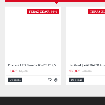
TERAZ ZĽAVA -30%
TERAZ ZĽ
Filament LED žiarovka 84-67S Ø12,5cm Smoke grey glass
12,82€
630,00€
18,32€
900,00€
Do košíka
Do košíka