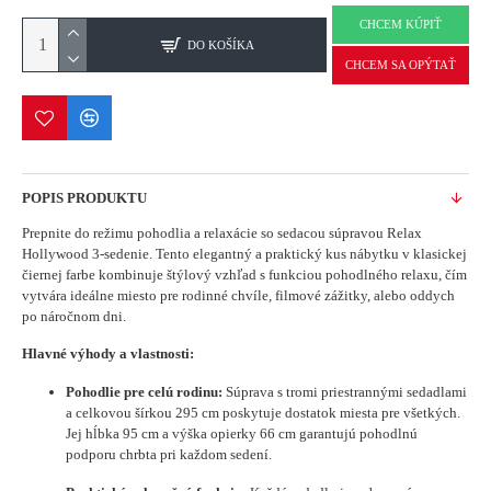
CHCEM KÚPIŤ
DO KOŠÍKA
CHCEM SA OPÝTAŤ
POPIS PRODUKTU
Prepnite do režimu pohodlia a relaxácie so sedacou súpravou Relax
Hollywood 3-sedenie. Tento elegantný a praktický kus nábytku v klasickej
čiernej farbe kombinuje štýlový vzhľad s funkciou pohodlného relaxu, čím
vytvára ideálne miesto pre rodinné chvíle, filmové zážitky, alebo oddych
po náročnom dni.
Hlavné výhody a vlastnosti:
Pohodlie pre celú rodinu:
Súprava s tromi priestrannými sedadlami
a celkovou šírkou 295 cm poskytuje dostatok miesta pre všetkých.
Jej hĺbka 95 cm a výška opierky 66 cm garantujú pohodlnú
podporu chrbta pri každom sedení.