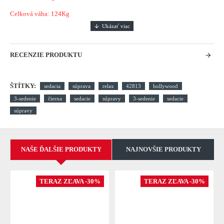
Celková váha: 124Kg
RECENZIE PRODUKTU
ŠTÍTKY:
sedacia
súprava
relax
42813
hollywood
3-sedenie
čierna
sedacie
súpravy
3-sedenie
sedacie
súpravy
NAŠE ĎALŠIE PRODUKTY
NAJNOVŠIE PRODUKTY
TERAZ ZĽAVA -30%
TERAZ ZĽAVA -30%