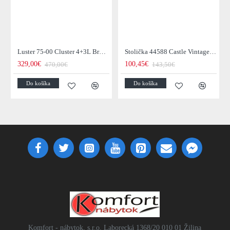
Luster 75-00 Cluster 4+3L Brown + Jantar Glass
Stolička 44588 Castle Vintage Black
329,00€
100,45€
470,00€
143,50€
Do košíka
Do košíka
Komfort - nábytok, s.r.o. Laborecká 1368/20 010 01 Žilina