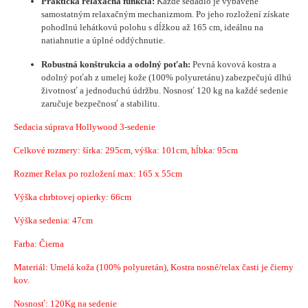
Praktická relaxačná funkcia:
Každé sedadlo je vybavené
samostatným relaxačným mechanizmom. Po jeho rozložení získate
pohodlnú lehátkovú polohu s dĺžkou až 165 cm, ideálnu na
natiahnutie a úplné oddýchnutie.
Robustná konštrukcia a odolný poťah:
Pevná kovová kostra a
odolný poťah z umelej kože (100% polyuretánu) zabezpečujú dlhú
životnosť a jednoduchú údržbu. Nosnosť 120 kg na každé sedenie
zaručuje bezpečnosť a stabilitu.
Sedacia súprava Hollywood 3-sedenie
Celkové rozmery: šírka: 295cm, výška: 101cm, hĺbka: 95cm
Rozmer Relax po rozložení max: 165 x 55cm
Výška chrbtovej opierky: 66cm
Výška sedenia: 47cm
Farba: Čierna
Materiál: Umelá koža
(100% polyuretán)
,
Kostra nosné/relax časti je čierny
kov.
Nosnosť: 120Kg na sedenie