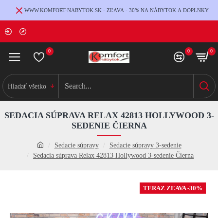
WWW.KOMFORT-NABYTOK.SK - ZĽAVA - 30% NA NÁBYTOK A DOPLNKY
0
0
0
Hladať všetko
SEDACIA SÚPRAVA RELAX 42813 HOLLYWOOD 3-
SEDENIE ČIERNA
Sedacie súpravy
Sedacie súpravy 3-sedenie
Sedacia súprava Relax 42813 Hollywood 3-sedenie Čierna
TERAZ ZĽAVA -30%