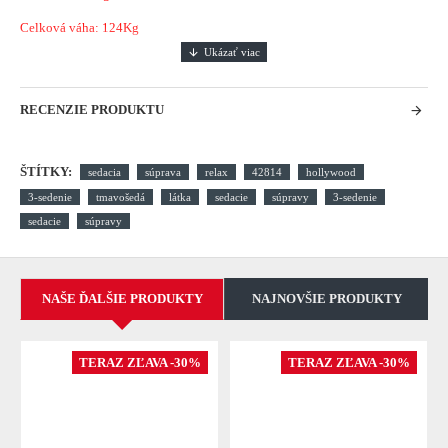
Celková váha: 124Kg
RECENZIE PRODUKTU
ŠTÍTKY:
sedacia
súprava
relax
42814
hollywood
3-sedenie
tmavošedá
látka
sedacie
súpravy
3-sedenie
sedacie
súpravy
NAŠE ĎALŠIE PRODUKTY
NAJNOVŠIE PRODUKTY
TERAZ ZĽAVA -30%
TERAZ ZĽAVA -30%