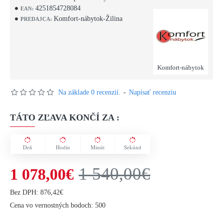
4251854728084
EAN:
Komfort-nábytok-Žilina
PREDAJCA:
Komfort-nábytok
Na základe 0 recenzií.
-
Napísať recenziu
TÁTO ZĽAVA KONČÍ ZA :
Deň
Hodín
Minút
Sekúnd
1 540,00€
1 078,00€
Bez DPH: 876,42€
Cena vo vernostných bodoch: 500