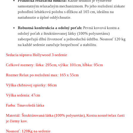
Praktická relaxačná funkcia:
Každé sedadlo je vybavené
samostatným relaxačným mechanizmom. Po jeho rozložení získate
pohodlnú lehátkovú polohu s dĺžkou až 165 cm, ideálnu na
natiahnutie a úplné oddýchnutie.
Robustná konštrukcia a odolný poťah:
Pevná kovová kostra a
odolný poťah z štruktúrovanej látky (100% polyuretánu)
zabezpečujú dlhú životnosť a jednoduchú údržbu. Nosnosť 120 kg
na každé sedenie zaručuje bezpečnosť a stabilitu.
Sedacia súprava Hollywood 3-sedenie
Celkové rozmery: šírka: 295cm, výška: 101cm, hĺbka: 95cm
Rozmer Relax po rozložení max: 165 x 55cm
Výška chrbtovej opierky: 66cm
Výška sedenia: 47cm
Farba: Tmavošedá látka
Materiál:
Štruktúrovaná látka
(100% polyuretán)
,
Kostra nosné/relax časti
je čierny kov.
Nosnosť: 120Kg na sedenie