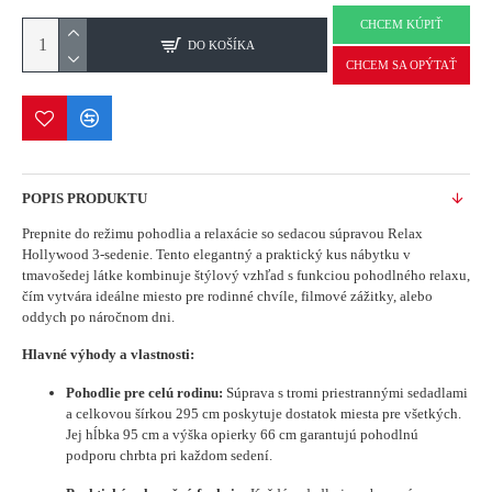
CHCEM KÚPIŤ
DO KOŠÍKA
CHCEM SA OPÝTAŤ
POPIS PRODUKTU
Prepnite do režimu pohodlia a relaxácie so sedacou súpravou Relax
Hollywood 3-sedenie. Tento elegantný a praktický kus nábytku v
tmavošedej látke kombinuje štýlový vzhľad s funkciou pohodlného relaxu,
čím vytvára ideálne miesto pre rodinné chvíle, filmové zážitky, alebo
oddych po náročnom dni.
Hlavné výhody a vlastnosti:
Pohodlie pre celú rodinu:
Súprava s tromi priestrannými sedadlami
a celkovou šírkou 295 cm poskytuje dostatok miesta pre všetkých.
Jej hĺbka 95 cm a výška opierky 66 cm garantujú pohodlnú
podporu chrbta pri každom sedení.