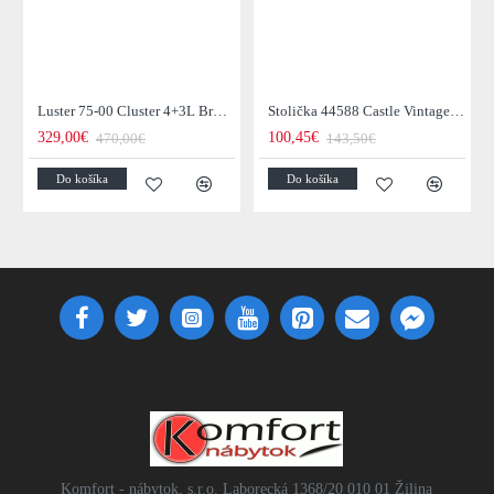
Luster 75-00 Cluster 4+3L Brown + Jantar Glass
Stolička 44588 Castle Vintage Black
329,00€
100,45€
470,00€
143,50€
Do košíka
Do košíka
Komfort - nábytok, s.r.o. Laborecká 1368/20 010 01 Žilina