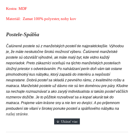
Kostra: MDF
Materiál: Zamat 100% polyester, nohy kov
Postele-Spálňa
Čalúnené postele sú z manželských postelí tie najpraktickejšie. Výhodou
je, že máte neskutočne širokú možnosť výberu. Čalúnené manželské
postele sú obzvlášť výhodné, ak máte malý byt, kde vidno každý
neporiadok. Preto zákazníci oceňujú na týchto manželských posteliach
úložný priestor s odvetrávaním. Po nahádzaní perín doň vám tak ostane
plnohodnotný kus nábytku, ktorý zapadá do interiéru a nepôsobí
neupratane.
Dobrá posteľ sa skladá z pevného rámu, z kvalitného roštu a
matraca.
Manželské postele už dávno nie sú len doménou pre páry. Kľudne
sa nechajte rozmaznávať a ako zarytý individualista si takúto posteľ väčších
rozmerov dožičte. Je to pôžitok rozvaľovať sa a kopať akurát tak do
matraca. Prajeme vám krásne sny a nie len vo dvojici. A po príjemnom
prebudení ste vítaní v širokej ponuke postelí a spálňového nábytku na
našej stránke.