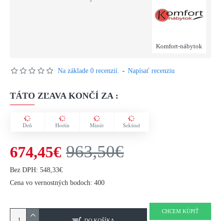
Komfort-nábytok
Na základe 0 recenzií.
-
Napísať recenziu
TÁTO ZĽAVA KONČÍ ZA :
Deň
Hodín
Minút
Sekúnd
963,50€
674,45€
Bez DPH: 548,33€
Cena vo vernostných bodoch: 400
CHCEM KÚPIŤ
DO KOŠÍKA