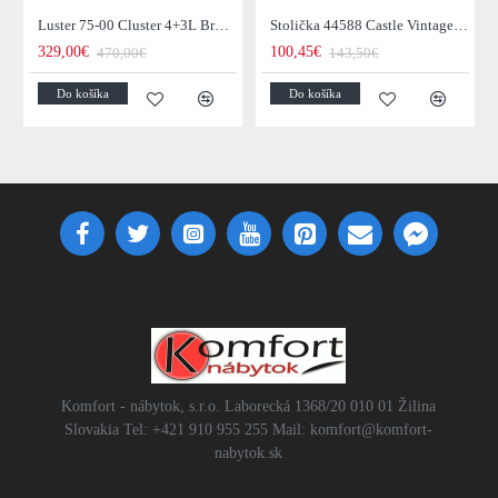
Luster 75-00 Cluster 4+3L Brown + Jantar Glass
Stolička 44588 Castle Vintage Black
329,00€
100,45€
470,00€
143,50€
Do košíka
Do košíka
Komfort - nábytok, s.r.o. Laborecká 1368/20 010 01 Žilina
Slovakia Tel: +421 910 955 255 Mail: komfort@komfort-
nabytok.sk