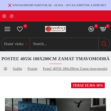
WWW.KOMFORT-NABYTOK.SK - ZĽAVA - 30% NA NÁBYTOK A DOPLNKY
0
0
0
Hladať všetko
POSTEĽ 40556 180X200CM ZAMAT TMAVOMODRÁ
Spálňa
Postele
Posteľ 40556 180x200cm Zamat tmavomodrá
TERAZ ZĽAVA -30%