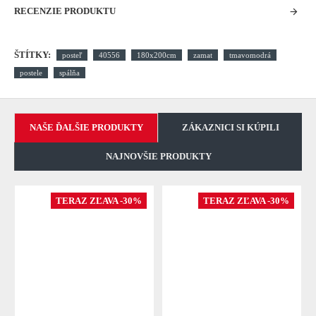
RECENZIE PRODUKTU
ŠTÍTKY:
posteľ
40556
180x200cm
zamat
tmavomodrá
postele
spálňa
NAŠE ĎALŠIE PRODUKTY
ZÁKAZNICI SI KÚPILI
NAJNOVŠIE PRODUKTY
TERAZ ZĽAVA -30%
TERAZ ZĽAVA -30%