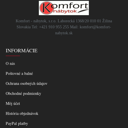
Komfort - nábytok, s.r.o. Laborecká 1368/20 010 01 Žilina
Slovakia Tel: +421 910 955 255 Mail: komfort@komfort-
nabytok.sk
INFORMÁCIE
O nás
Poštovné a balné
Ochrana osobných údajov
Obchodné podmienky
Môj účet
História objednávok
PayPal platby