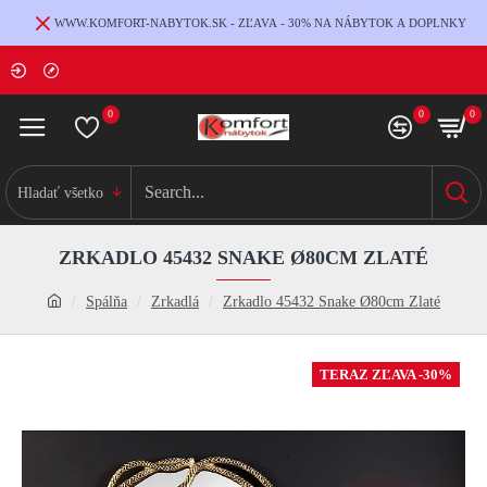
WWW.KOMFORT-NABYTOK.SK - ZĽAVA - 30% NA NÁBYTOK A DOPLNKY
0
0
0
Hladať všetko
ZRKADLO 45432 SNAKE Ø80CM ZLATÉ
Spálňa
Zrkadlá
Zrkadlo 45432 Snake Ø80cm Zlaté
TERAZ ZĽAVA -30%