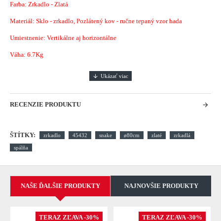
Farba: Zrkadlo - Zlatá
Materiál: Sklo - zrkadlo, Pozlátený kov - ručne tepaný vzor hada
Umiestnenie: Vertikálne aj horizontálne
Váha: 6.7Kg
RECENZIE PRODUKTU
ŠTÍTKY:
zrkadlo
45432
snake
ø80cm
zlaté
zrkadlá
spálňa
NAŠE ĎALŠIE PRODUKTY
NAJNOVŠIE PRODUKTY
TERAZ ZĽAVA -30%
TERAZ ZĽAVA -30%