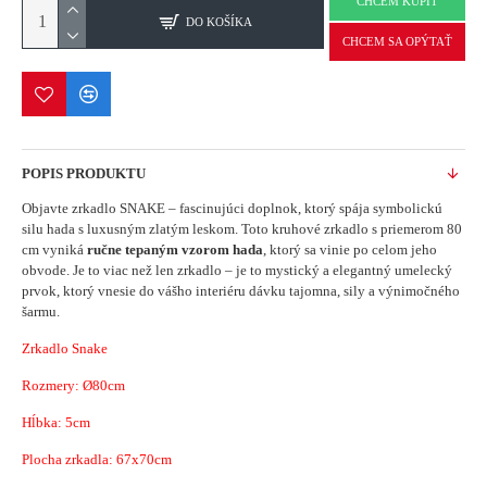
CHCEM KÚPIŤ
DO KOŠÍKA
CHCEM SA OPÝTAŤ
POPIS PRODUKTU
Objavte zrkadlo SNAKE – fascinujúci doplnok, ktorý spája symbolickú
silu hada s luxusným zlatým leskom. Toto kruhové zrkadlo s priemerom 80
cm vyniká
ručne tepaným vzorom hada
, ktorý sa vinie po celom jeho
obvode. Je to viac než len zrkadlo – je to mystický a elegantný umelecký
prvok, ktorý vnesie do vášho interiéru dávku tajomna, sily a výnimočného
šarmu.
Zrkadlo Snake
Rozmery:
Ø80
cm
Hĺbka: 5cm
Plocha zrkadla: 67x70
cm