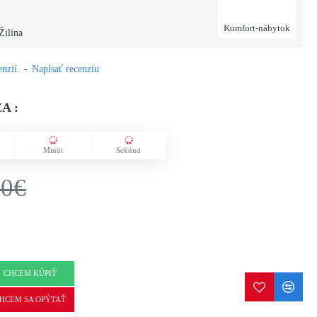
Komfort-nábytok
Žilina
nzií.
-
Napísať recenziu
A :
Minút
Sekúnd
50€
CHCEM KÚPIŤ
HCEM SA OPÝTAŤ