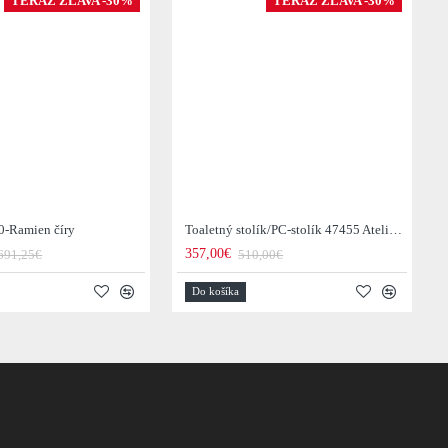
TERAZ ZĽAVA -30%
TERAZ ZĽAVA -30%
0-Ramien číry
Toaletný stolík/PC-stolík 47455 Atelier 120cm Natural Dub Dyha
357,00€
691,25€
510,00€
Do košíka