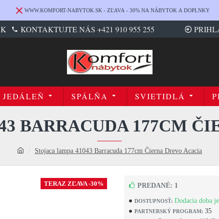
WWW.KOMFORT-NABYTOK.SK - ZĽAVA - 30% NA NÁBYTOK A DOPLNKY
SK
KONTAKTUJTE NÁS +421 910 955 255
PRIHL
JEDÁLEŇ
SPÁLŇA
SVIETIDLÁ
P
043 BARRACUDA 177CM ČI
Stojaca lampa 41043 Barracuda 177cm Čierna Drevo Acacia
TERAZ ZĽAVA -30%
PREDANÉ: 1
Dodacia doba je
DOSTUPNOSŤ:
35
PARTNERSKÝ PROGRAM: