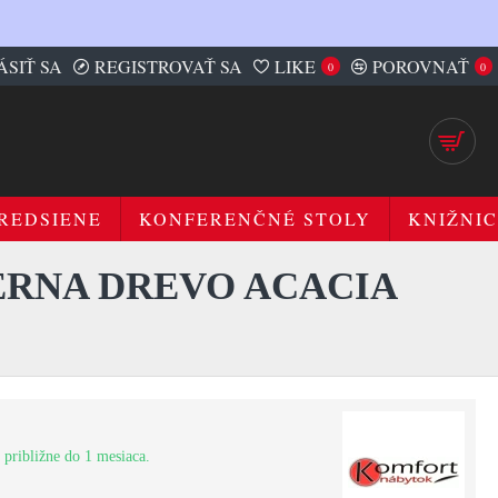
ÁSIŤ SA
REGISTROVAŤ SA
LIKE
POROVNAŤ
0
0
REDSIENE
KONFERENČNÉ STOLY
KNIŽNIC
ERNA DREVO ACACIA
 približne do 1 mesiaca.