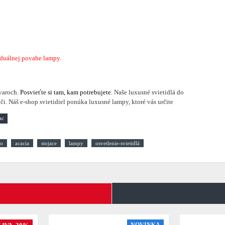
iduálnej povahe lampy.
varoch.
Posvieťte si tam, kam potrebujete.
Naše luxusné svietidlá do
i. Náš e-shop svietidiel ponúka luxusné lampy, ktoré vás určite
vo
acacia
stojace
lampy
osvetlenie-svietidlá