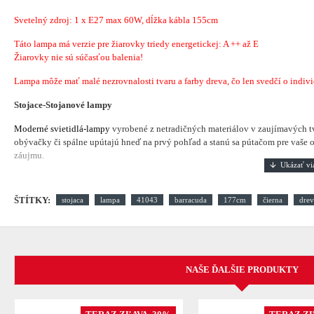
Svetelný zdroj: 1 x E27 max 60W, dĺžka kábla 155cm
Táto lampa má verzie pre žiarovky triedy energetickej: A ++ až E
Žiarovky nie sú súčasťou balenia!
Lampa môže mať malé nezrovnalosti tvaru a farby dreva, čo len svedčí o indiv
Stojace-Stojanové lampy
Moderné svietidlá-lampy
vyrobené z netradičných materiálov v zaujímavých t
obývačky či spálne upútajú hneď na prvý pohľad a stanú sa pútačom pre vaše oč
záujmu.
ŠTÍTKY:
stojaca
lampa
41043
barracuda
177cm
čierna
dre
NAŠE ĎALŠIE PRODUKTY