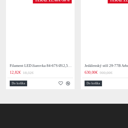
TERAZ ZĽAVA -30%
TERAZ ZĽ
Filament LED žiarovka 84-67S Ø12,5cm Smoke grey glass
12,82€
630,00€
18,32€
900,00€
Do košíka
Do košíka