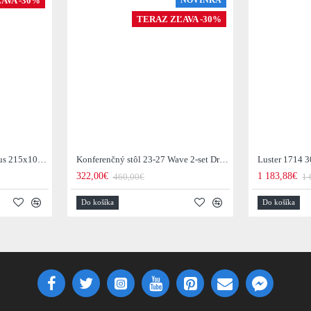
AVA -30%
NOVINKA
TERAZ ZĽAVA -30%
Jedálenský stôl 29-77B Arhus 215x105cm Drevo Hnedá Acacia
Konferenčný stôl 23-27 Wave 2-set Drevo Mango
Luster 1714 3
322,00€
1 183,88€
460,00€
1 
Do košíka
Do košíka