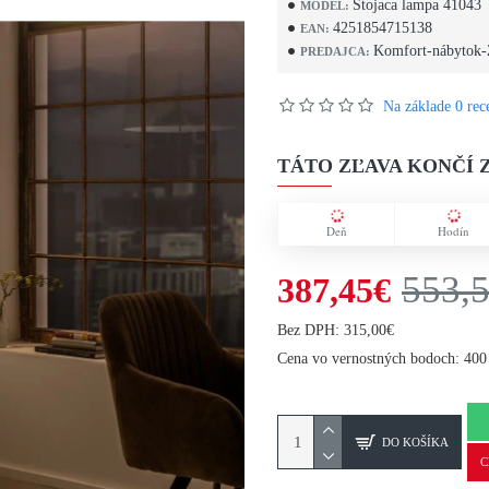
Stojaca lampa 41043
MODEL:
4251854715138
EAN:
Komfort-nábytok-
PREDAJCA:
Na základe 0 rece
TÁTO ZĽAVA KONČÍ Z
Deň
Hodín
553,
387,45€
Bez DPH: 315,00€
Cena vo vernostných bodoch: 400
DO KOŠÍKA
C