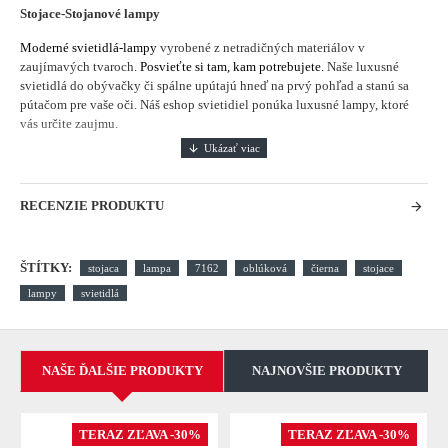
Stojace-Stojanové lampy
Moderné svietidlá-lampy
vyrobené z netradičných materiálov v
zaujímavých tvaroch.
Posvieťte si tam, kam potrebujete.
Naše luxusné
svietidlá do obývačky či spálne upútajú hneď na prvý pohľad a stanú sa
pútačom pre vaše oči. Náš eshop svietidiel ponúka luxusné lampy, ktoré
vás určite zaujmu.
RECENZIE PRODUKTU
ŠTÍTKY:
stojaca
lampa
7162
oblúková
čierna
stojace
lampy
svietidlá
NAŠE ĎALŠIE PRODUKTY
NAJNOVŠIE PRODUKTY
TERAZ ZĽAVA -30%
TERAZ ZĽAVA -30%