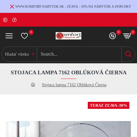
WWW.KOMFORT-NABYTOK.SK - ZĽAVA - 30% NA NÁBYTOK A DOPLNKY
0
0
0
Hladať všetko
STOJACA LAMPA 7162 OBLÚKOVÁ ČIERNA
Stojaca lampa 7162 Oblúková Čierna
TERAZ ZĽAVA -30%