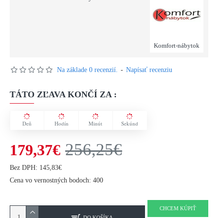
Komfort-nábytok
Na základe 0 recenzií.
-
Napísať recenziu
TÁTO ZĽAVA KONČÍ ZA :
Deň
Hodín
Minút
Sekúnd
256,25€
179,37€
Bez DPH: 145,83€
Cena vo vernostných bodoch: 400
CHCEM KÚPIŤ
DO KOŠÍKA