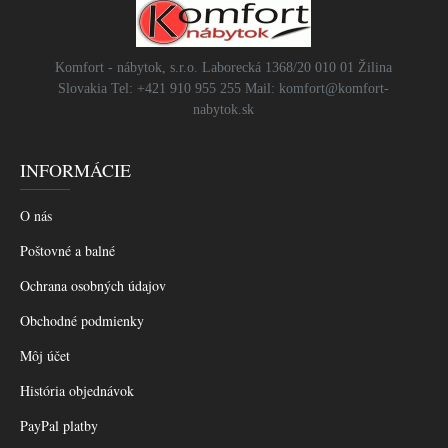
Komfort - nábytok, s.r.o. Laborecká 1368/20 010 01 Žilina
Slovakia Tel: +421 910 955 255 Mail: komfort@komfort-
nabytok.sk
INFORMÁCIE
O nás
Poštovné a balné
Ochrana osobných údajov
Obchodné podmienky
Môj účet
História objednávok
PayPal platby