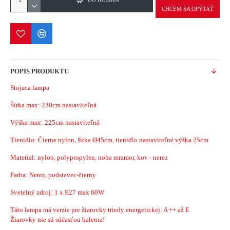
CHCEM SA OPÝTAŤ
POPIS PRODUKTU
Stojaca lampa
Šírka max:
230cm nastaviteľná
Výška max: 225cm nastaviteľná
Tienidlo: Čierne nylon, šírka Ø45cm, tienidlo nastaviteľné výška 25cm
Material:
nylon, polypropylen, noha mramor, kov - nerez
Farba: Nerez, podstavec-čierny
Svetelný zdroj: 1 x E27 max 60W
Táto lampa má verzie pre žiarovky triedy energetickej: A ++ až E
Žiarovky nie sú súčasťou balenia!