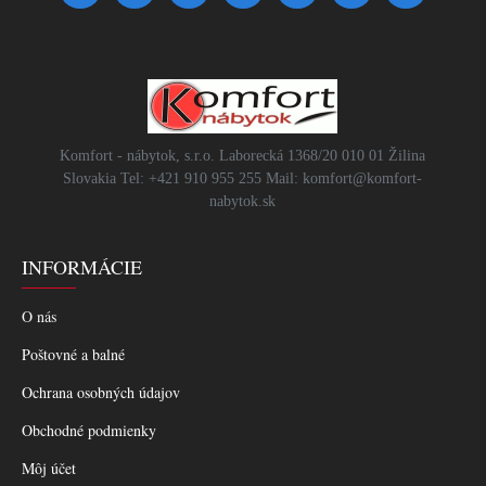
Komfort - nábytok, s.r.o. Laborecká 1368/20 010 01 Žilina
Slovakia Tel: +421 910 955 255 Mail: komfort@komfort-
nabytok.sk
INFORMÁCIE
O nás
Poštovné a balné
Ochrana osobných údajov
Obchodné podmienky
Môj účet