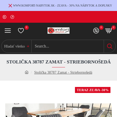
WWW.KOMFORT-NABYTOK.SK - ZĽAVA - 30% NA NÁBYTOK A DOPLNKY
0
0
0
Hladať všetko
STOLIČKA 38787 ZAMAT - STRIEBORNOŠEDÁ
Stolička 38787 Zamat - Striebornošedá
TERAZ ZĽAVA -30%