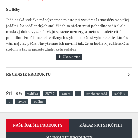
Stoličky
Jedálenská stolička má významné miesto pri vytváraní atmosféry vo vašej
jedálni.
Na jedálenských stoličkách sa nielen musí pohodlne sedieť, ale
musia aj dobre vyzerať. Majú správne rozmery, a preto sa budete cítiť
pohodlne. Ponúkame ich v rôznych štýloch, takže si vyberiete tie, ktoré sa
vám najviac páčia. Navyše sme ich navrhli tak, že sa hodia k jedálenským
stolom, a tak si môžete zladiť celú jedáleň.
RECENZIE PRODUKTU
ŠTÍTKY:
stolička
38787
zamat
-
striebornošedá
stoličky
a
lavice
jedálne
NAŠE ĎALŠIE PRODUKTY
ZÁKAZNICI SI KÚPILI
NAJNOVŠIE PRODUKTY