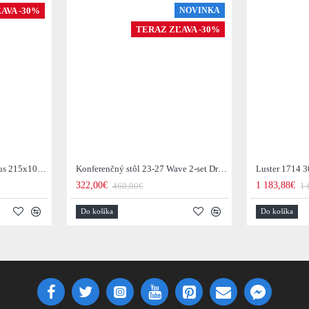
AVA -30%
NOVINKA
TERAZ ZĽAVA -30%
Jedálenský stôl 29-77B Arhus 215x105cm Drevo Hnedá Acacia
Konferenčný stôl 23-27 Wave 2-set Drevo Mango
Luster 1714 3
322,00€
1 183,88€
460,00€
1 
Do košíka
Do košíka