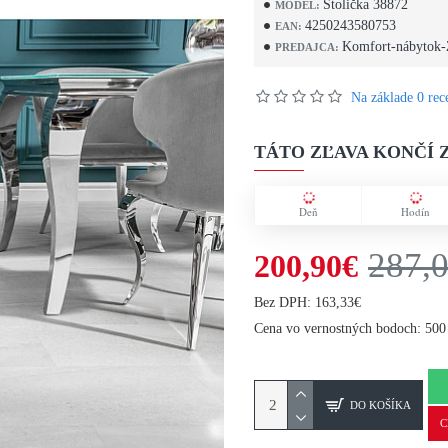
Stolička 38872
MODEL:
4250243580753
EAN:
Komfort-nábytok-
PREDAJCA:
Na základe 0 rece
TÁTO ZĽAVA KONČÍ Z
Deň
Hodín
287,
200,90€
Bez DPH: 163,33€
Cena vo vernostných bodoch: 500
DO KOŠÍKA
C