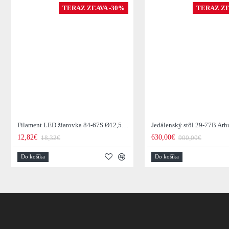
TERAZ ZĽAVA -30%
TERAZ ZĽ
Filament LED žiarovka 84-67S Ø12,5cm Smoke grey glass
12,82€
630,00€
18,32€
900,00€
Do košíka
Do košíka