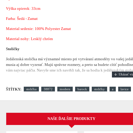
Výška opierok: 33cm
Farba: Šedá - Zamat
Material sedenie:
100% Polyester Zamat
Material nohy: Lesklý chróm
Stoličky
Jedálenská stolička má významné miesto pri vytváraní atmosféry vo vašej jedá
musia aj dobre vyzerať. Majú správne rozmery, a preto sa budete cítiť pohodlne.
vám najviac páčia. Navyše sme ich navrhli tak, že sa hodia k jedálenským stolom
ŠTÍTKY:
stolička
38872
modern
barock
stoličky
a
lavice
NAŠE ĎALŠIE PRODUKTY