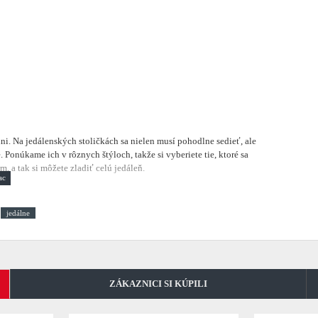
lni.
Na jedálenských stoličkách sa nielen musí pohodlne sedieť, ale
 Ponúkame ich v rôznych štýloch, takže si vyberiete tie, ktoré sa
, a tak si môžete zladiť celú jedáleň.
jedálne
ZÁKAZNICI SI KÚPILI