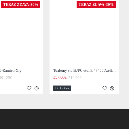
TERAZ ZĽAVA -30%
TERAZ ZĽAVA -30%
0-Ramien číry
Toaletný stolík/PC-stolík 47455 Atelier 120cm Natural Dub Dyha
357,00€
691,25€
510,00€
Do košíka