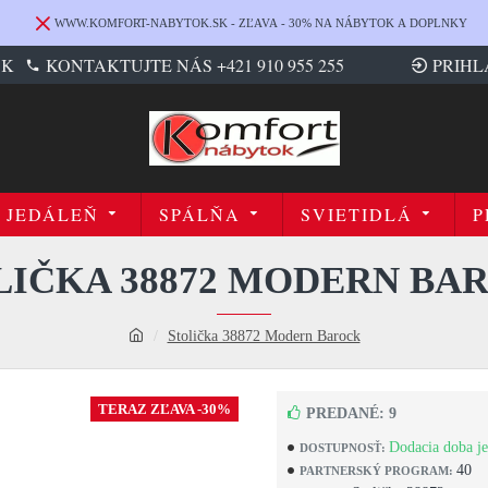
WWW.KOMFORT-NABYTOK.SK - ZĽAVA - 30% NA NÁBYTOK A DOPLNKY
SK
KONTAKTUJTE NÁS +421 910 955 255
PRIHL
JEDÁLEŇ
SPÁLŇA
SVIETIDLÁ
P
LIČKA 38872 MODERN BA
Stolička 38872 Modern Barock
TERAZ ZĽAVA -30%
PREDANÉ: 9
Dodacia doba je
DOSTUPNOSŤ:
40
PARTNERSKÝ PROGRAM: