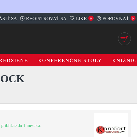
ÁSIŤ SA
REGISTROVAŤ SA
LIKE
POROVNAŤ
0
0
REDSIENE
KONFERENČNÉ STOLY
KNIŽNIC
ROCK
 približne do 1 mesiaca.