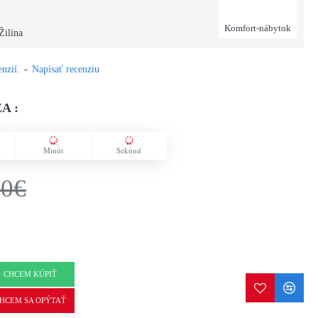
Komfort-nábytok
Žilina
nzií.
-
Napísať recenziu
A :
Minút
Sekúnd
00€
CHCEM KÚPIŤ
HCEM SA OPÝTAŤ