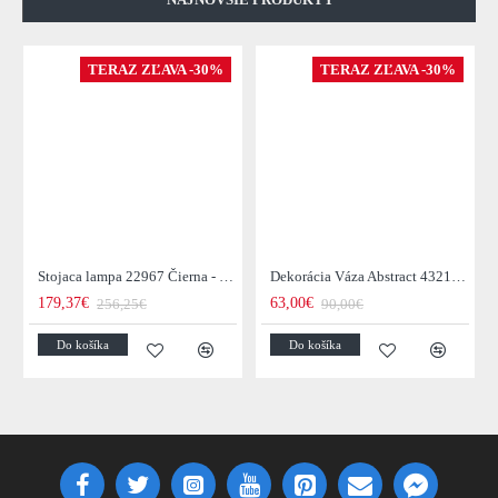
TERAZ ZĽAVA -30%
TERAZ ZĽAVA -30%
Stojaca lampa 22967 Čierna - Skladom u nás v Žiline - 1Ks
Dekorácia Váza Abstract 43219 Zlatá 40cm
179,37€
63,00€
256,25€
90,00€
Do košíka
Do košíka