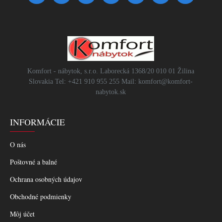
Komfort - nábytok, s.r.o. Laborecká 1368/20 010 01 Žilina
Slovakia Tel: +421 910 955 255 Mail: komfort@komfort-
nabytok.sk
INFORMÁCIE
O nás
Poštovné a balné
Ochrana osobných údajov
Obchodné podmienky
Môj účet