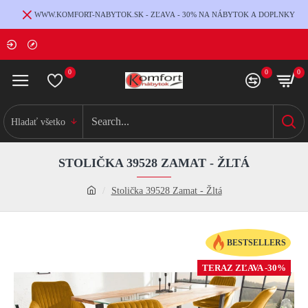
WWW.KOMFORT-NABYTOK.SK - ZĽAVA - 30% NA NÁBYTOK A DOPLNKY
0
0
0
Hladať všetko
STOLIČKA 39528 ZAMAT - ŽLTÁ
Stolička 39528 Zamat - Žltá
BESTSELLERS
TERAZ ZĽAVA -30%