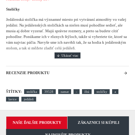
Stoličky
Jedálenská stolička má významné miesto pri vytváraní atmosféry vo vašej
jedálni.
Na jedálenských stoličkách sa nielen musí pohodlne sedieť, ale
musia aj dobre vyzerať. Majú správne rozmery, a preto sa budete cítiť
pohodlne. Ponúkame ich v rôznych štýloch, takže si vyberiete tie, ktoré sa
vám najviac páčia. Navyše sme ich navrhli tak, že sa hodia k jedálenským
stolom, a tak si môžete zladiť celú jedáleň.
RECENZIE PRODUKTU
ŠTÍTKY:
stolička
39528
zamat
-
žltá
stoličky
a
lavice
jedáleň
NAŠE ĎALŠIE PRODUKTY
ZÁKAZNICI SI KÚPILI
NAJNOVŠIE PRODUKTY