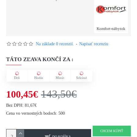
Komfort-nábytok
Na základe 0 recenzií.
-
Napísať recenziu
TÁTO ZĽAVA KONČÍ ZA :
Deň
Hodín
Minút
Sekúnd
143,50€
100,45€
Bez DPH: 81,67€
Cena vo vernostných bodoch: 500
CHCEM KÚPIŤ
DO KOŠÍKA