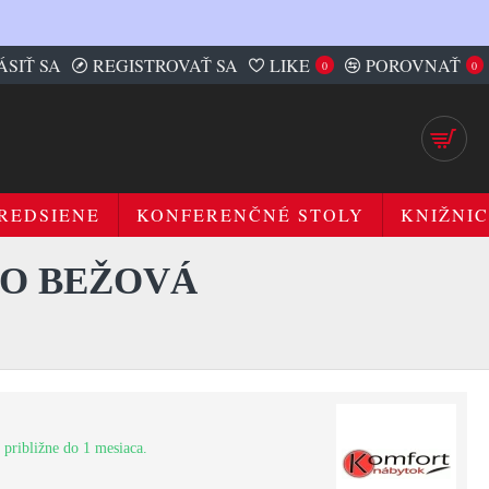
ÁSIŤ SA
REGISTROVAŤ SA
LIKE
POROVNAŤ
0
0
REDSIENE
KONFERENČNÉ STOLY
KNIŽNIC
VO BEŽOVÁ
 približne do 1 mesiaca.