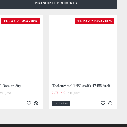
NAJNOVŠIE PRODUKTY
TERAZ ZĽAVA -30%
TERAZ ZĽAVA -30%
0-Ramien číry
Toaletný stolík/PC-stolík 47455 Atelier 120cm Natural Dub Dyha
357,00€
691,25€
510,00€
Do košíka