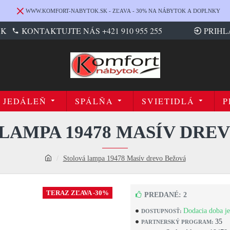
WWW.KOMFORT-NABYTOK.SK - ZĽAVA - 30% NA NÁBYTOK A DOPLNKY
SK
KONTAKTUJTE NÁS +421 910 955 255
PRIHL
JEDÁLEŇ
SPÁLŇA
SVIETIDLÁ
P
LAMPA 19478 MASÍV DRE
Stolová lampa 19478 Masív drevo Bežová
TERAZ ZĽAVA -30%
PREDANÉ: 2
Dodacia doba je
DOSTUPNOSŤ:
35
PARTNERSKÝ PROGRAM: