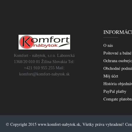
INFORMÁC
O nás
Poštovné a balné
Komfort - nábytok, s.r.o. Laborecká
Ochrana osobnýc
1368/20 010 01 Žilina Slovakia Tel:
Obchodné podmi
+421 910 955 255 Mail:
komfort@komfort-nabytok.sk
Môj účet
História objedná
PayPal platby
Comgate platobn
© Copyright 2015 www.komfort-nabytok.sk, Všetky práva vyhradené! Ce