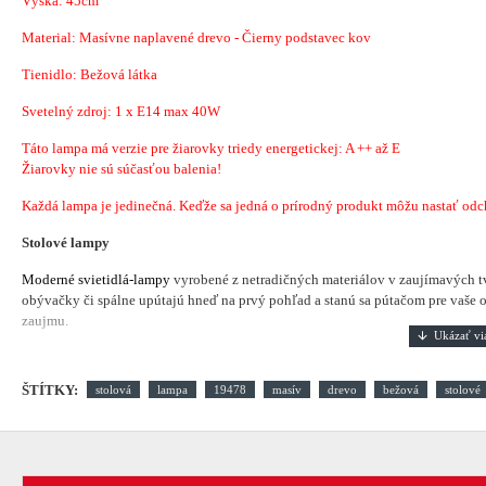
Výška: 45cm
Material:
Masívne naplavené drevo - Čierny podstavec kov
Tienidlo: Bežová látka
Svetelný zdroj: 1 x E14 max 40W
Táto lampa má verzie pre žiarovky triedy energetickej: A ++ až E
Žiarovky nie sú súčasťou balenia!
Každá
lampa je
jedinečná
.
Keďže sa jedná
o
prírodný produkt
môžu nastať
odc
Stolové lampy
Moderné svietidlá-lampy
vyrobené z netradičných materiálov v zaujímavých t
obývačky či spálne upútajú hneď na prvý pohľad a stanú sa pútačom pre vaše oč
zaujmu.
ŠTÍTKY:
stolová
lampa
19478
masív
drevo
bežová
stolové