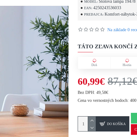
Stolová lampa 19478
MODEL:
4250243536033
EAN:
Komfort-nábytok-
PREDAJCA:
Na základe 0 rece
TÁTO ZĽAVA KONČÍ Z
Deň
Hodín
87,12
60,99€
Bez DPH: 49,58€
Cena vo vernostných bodoch: 400
DO KOŠÍKA
C