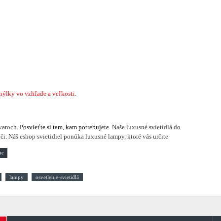
hýlky
vo vzhľade a veľkosti.
varoch.
Posvieťte si tam, kam potrebujete.
Naše luxusné svietidlá do
i. Náš eshop svietidiel ponúka luxusné lampy, ktoré vás určite
lampy
osvetlenie-svietidlá