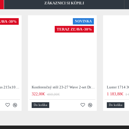
ZÁKAZNICI SI KÚPILI
AVA -30%
NOVINKA
TERAZ ZĽAVA -30%
Jedálenský stôl 29-77B Arhus 215x105cm Drevo Hnedá Acacia
Konferenčný stôl 23-27 Wave 2-set Drevo Mango
Luster 1714 3
322,00€
1 183,88€
460,00€
1 
Do košíka
Do košíka