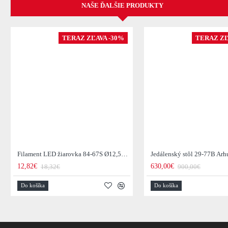
NAŠE ĎALŠIE PRODUKTY
TERAZ ZĽAVA -30%
TERAZ ZĽ
Filament LED žiarovka 84-67S Ø12,5cm Smoke grey glass
12,82€
630,00€
18,32€
900,00€
Do košíka
Do košíka