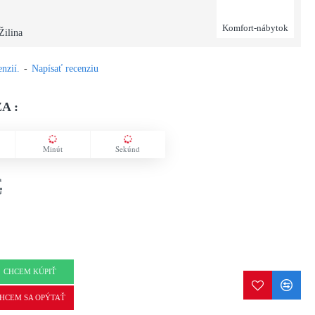
Komfort-nábytok
Žilina
nzií.
-
Napísať recenziu
A :
Minút
Sekúnd
€
CHCEM KÚPIŤ
HCEM SA OPÝTAŤ