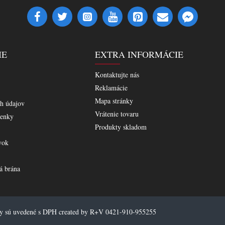
IE
EXTRA INFORMÁCIE
Kontaktujte nás
Reklamácie
Mapa stránky
h údajov
Vrátenie tovaru
enky
Produkty skladom
vok
á brána
ny sú uvedené s DPH created by R+V 0421-910-955255