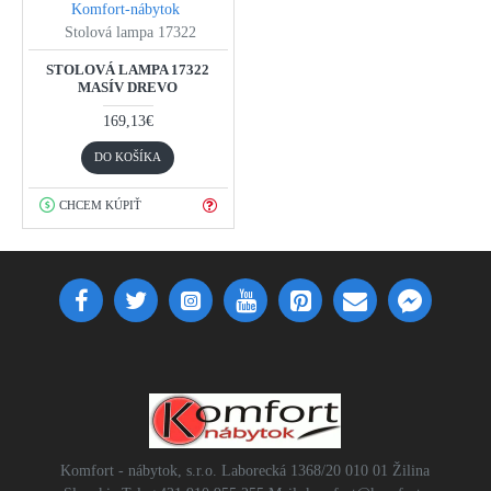
Komfort-nábytok
Stolová lampa 17322
STOLOVÁ LAMPA 17322
MASÍV DREVO
169,13€
DO KOŠÍKA
CHCEM KÚPIŤ
Komfort - nábytok, s.r.o. Laborecká 1368/20 010 01 Žilina