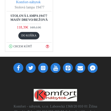
Komfort-nábytok
Stolová lampa 19477
STOLOVÁ LAMPA 19477
MASÍV DREVO/BEŽOVÁ
118,39€
169,13€
DO KOŠÍKA
CHCEM KÚPIŤ
Komfort - nábytok, s.r.o. Laborecká 1368/20 010 01 Žilina