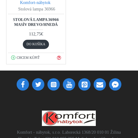
Komfort-nábytok
Stolová lampa 36966
STOLOVÁ LAMPA 36966
MASÍV DREVO/HNEDÁ
112,75€
DO KOŠÍKA
CHCEM KÚPIŤ
Komfort - nábytok, s.r.o. Laborecká 1368/20 010 01 Žilina