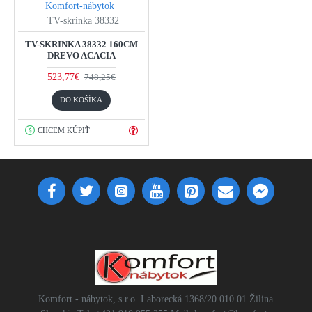
Komfort-nábytok
TV-skrinka 38332
TV-SKRINKA 38332 160CM
DREVO ACACIA
523,77€
748,25€
DO KOŠÍKA
CHCEM KÚPIŤ
Komfort - nábytok, s.r.o. Laborecká 1368/20 010 01 Žilina