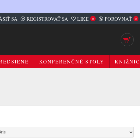
ÁSIŤ SA
REGISTROVAŤ SA
LIKE
POROVNAŤ
0
0
REDSIENE
KONFERENČNÉ STOLY
KNIŽNIC