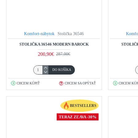
Komfort-nábytok
Stolička 36546
Komfo
STOLIČKA 36546 MODERN BAROCK
STOLIČ
200,90€
287,00€
DO KOŠÍKA
CHCEM KÚPIŤ
CHCEM SA OPÝTAŤ
CHCEM KÚP
BESTSELLERS
TERAZ ZĽAVA -30%