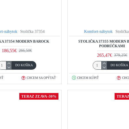
rt-nábytok
Stolička 37354
Komfort-nábytok
Stoličk
KA 37354 MODERN BAROCK
STOLIČKA 37355 MODERN 
PODRÚČKAMI
186,55€
266,50€
265,47€
379,25€
DO KOŠÍKA
DO KOŠÍKA
IŤ
CHCEM SA OPÝTAŤ
CHCEM KÚPIŤ
CHC
TERAZ ZĽAVA -30%
TERAZ