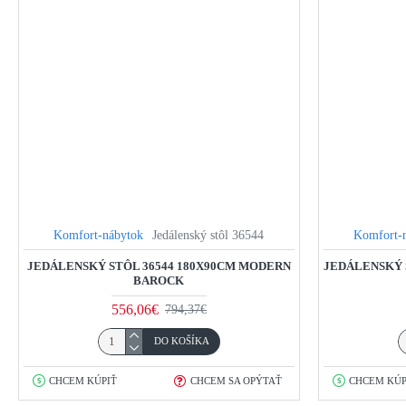
Komfort-nábytok
Jedálenský stôl 36544
Komfort-
JEDÁLENSKÝ STÔL 36544 180X90CM MODERN
JEDÁLENSKÝ 
BAROCK
556,06€
794,37€
DO KOŠÍKA
CHCEM KÚPIŤ
CHCEM SA OPÝTAŤ
CHCEM KÚP