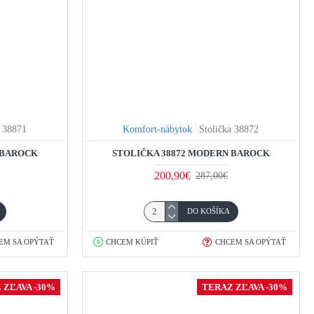
a 38871
Komfort-nábytok
Stolička 38872
 BAROCK
STOLIČKA 38872 MODERN BAROCK
200,90€
287,00€
DO KOŠÍKA
EM SA OPÝTAŤ
CHCEM KÚPIŤ
CHCEM SA OPÝTAŤ
 ZĽAVA -30%
TERAZ ZĽAVA -30%