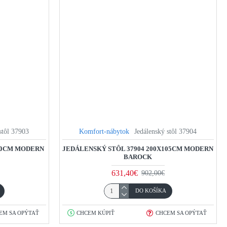
stôl 37903
Komfort-nábytok
Jedálenský stôl 37904
X90CM MODERN
JEDÁLENSKÝ STÔL 37904 200X105CM MODERN
BAROCK
631,40€
902,00€
DO KOŠÍKA
EM SA OPÝTAŤ
CHCEM KÚPIŤ
CHCEM SA OPÝTAŤ