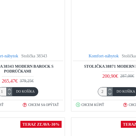
rt-nábytok
Stolička 38343
Komfort-nábytok
Stoličk
A 38343 MODERN BAROCK S
STOLIČKA 38871 MODERN
PODRÚČKAMI
200,90€
287,00€
265,47€
379,25€
DO KOŠÍKA
DO KOŠÍKA
IŤ
CHCEM SA OPÝTAŤ
CHCEM KÚPIŤ
CHC
TERAZ ZĽAVA -30%
TERAZ