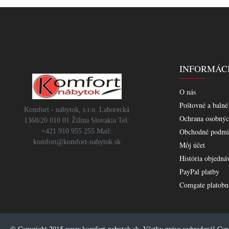
INFORMÁC
O nás
Poštovné a balné
Komfort - nábytok, s.r.o. Laborecká
Ochrana osobnýc
1368/20 010 01 Žilina Slovakia Tel:
Obchodné podmi
+421 910 955 255 Mail:
komfort@komfort-nabytok.sk
Môj účet
História objedná
PayPal platby
Comgate platobn
© Copyright 2015 www.komfort-nabytok.sk, Všetky práva vyhradené! Ce