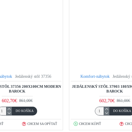
nábytok
Jedálenský stôl 37356
Komfort-nábytok
Jedálenský 
STÔL 37356 200X100CM MODERN
JEDÁLENSKÝ STÔL 37903 180
BAROCK
BAROCK
602,70€
602,70€
861,00€
861,00€
DO KOŠÍKA
DO KOŠÍKA
IŤ
CHCEM SA OPÝTAŤ
CHCEM KÚPIŤ
CHC