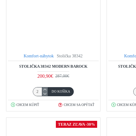
Komfort-nábytok
Stolička 38342
Komfo
STOLIČKA 38342 MODERN BAROCK
STOLIČK
200,90€
287,00€
DO KOŠÍKA
CHCEM KÚPIŤ
CHCEM SA OPÝTAŤ
CHCEM KÚP
TERAZ ZĽAVA -30%