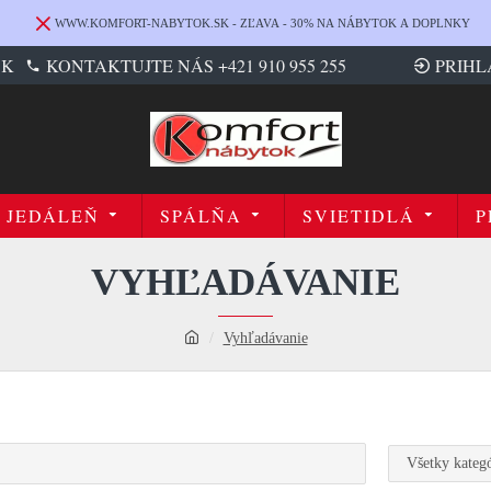
WWW.KOMFORT-NABYTOK.SK - ZĽAVA - 30% NA NÁBYTOK A DOPLNKY
SK
KONTAKTUJTE NÁS +421 910 955 255
PRIHL
JEDÁLEŇ
SPÁLŇA
SVIETIDLÁ
P
VYHĽADÁVANIE
Vyhľadávanie