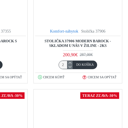
a 37355
Komfort-nábytok
Stolička 37906
BAROCK S
STOLIČKA 37906 MODERN BAROCK -
SKLADOM U NÁS V ŽILINE - 2KS
200,90€
287,00€
DO KOŠÍKA
EM SA OPÝTAŤ
CHCEM KÚPIŤ
CHCEM SA OPÝTAŤ
 ZĽAVA -30%
TERAZ ZĽAVA -30%