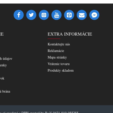
IE
EXTRA INFORMÁCIE
Kontaktujte nás
Reklamácie
Mapa stránky
h údajov
Vrátenie tovaru
enky
Produkty skladom
vok
á brána
ny sú uvedené s DPH created by R+V 0421-910-955255