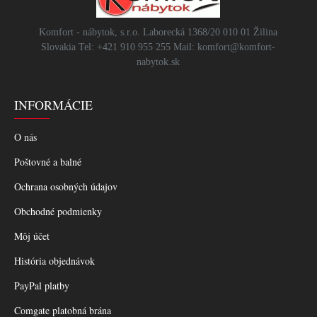
Komfort - nábytok, s.r.o. Laborecká 1368/20 010 01 Žilina
Slovakia Tel: +421 910 955 255 Mail: komfort@komfort-
nabytok.sk
INFORMÁCIE
O nás
Poštovné a balné
Ochrana osobných údajov
Obchodné podmienky
Môj účet
História objednávok
PayPal platby
Comgate platobná brána