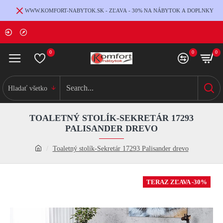
WWW.KOMFORT-NABYTOK.SK - ZĽAVA - 30% NA NÁBYTOK A DOPLNKY
0
0
0
Hladať všetko
TOALETNÝ STOLÍK-SEKRETÁR 17293
PALISANDER DREVO
Toaletný stolík-Sekretár 17293 Palisander drevo
TERAZ ZĽAVA -30%