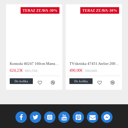
TERAZ ZĽAVA -30%
TERAZ ZĽAVA -30%
Komoda 40247 160cm Marrakesch Drevo Mango - Skladom u nás v Žiline - 1Ks
TV-skrinka 47451 Atelier 200cm Natural Dub Dyha
624,23€
490,00€
891,75€
700,00€
Do košíka
Do košíka