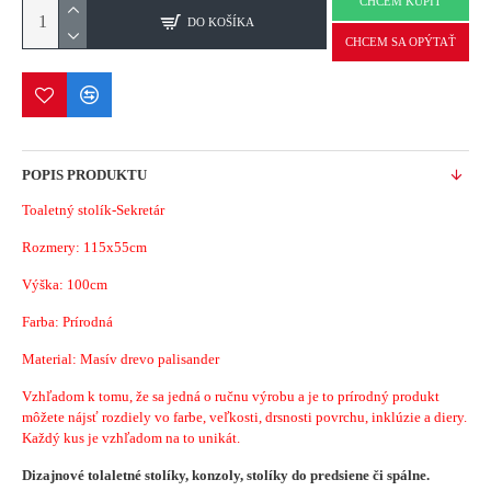
CHCEM KÚPIŤ
DO KOŠÍKA
CHCEM SA OPÝTAŤ
POPIS PRODUKTU
Toaletný stolík-Sekretár
Rozmery: 115x55cm
Výška: 100cm
Farba: Prírodná
Material: Masív drevo palisander
Vzhľadom k tomu, že sa jedná o ručnu výrobu a je to prírodný produkt
môžete nájsť rozdiely vo farbe, veľkosti, drsnosti povrchu, inklúzie a diery.
Každý kus je vzhľadom na to unikát.
Dizajnové tolaletné stolíky, konzoly, stolíky do predsiene či spálne.