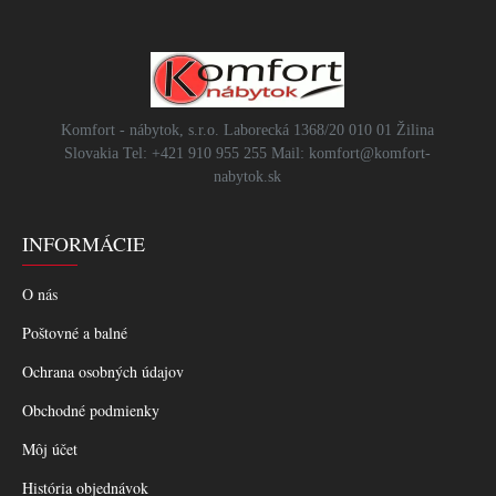
Komfort - nábytok, s.r.o. Laborecká 1368/20 010 01 Žilina
Slovakia Tel: +421 910 955 255 Mail: komfort@komfort-
nabytok.sk
INFORMÁCIE
O nás
Poštovné a balné
Ochrana osobných údajov
Obchodné podmienky
Môj účet
História objednávok