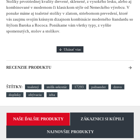
Stolíky prvotriednej kvality drevené, sklenené, z vysokého lesku, alebo aj
kombinované v modernom či klasickom stýle od Nemeckého výrobcu. V
ponuke máme aj toaletné stolíky v zlatom, striebornom prevedení, ktoré
vás zaujmu svojím krásnym dizajnom kombinácie moderného štandardu so
štýlom Baroka a Rococa. Ponúkame vám všetky typy, z vyššie
spomenutých, stolov a stolíkov.
RECENZIE PRODUKTU
ŠTÍTKY:
toaletný
stolík-sekretár
17293
palisander
drevo
doplnky
obývacia
izba
NAŠE ĎALŠIE PRODUKTY
ZÁKAZNICI SI KÚPILI
NAJNOVŠIE PRODUKTY