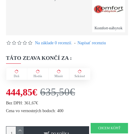
Komfort-nábytok
Na základe 0 recenzií.
-
Napísať recenziu
TÁTO ZĽAVA KONČÍ ZA :
Deň
Hodín
Minút
Sekúnd
635,50€
444,85€
Bez DPH: 361,67€
Cena vo vernostných bodoch: 400
CHCEM KÚPIŤ
DO KOŠÍKA