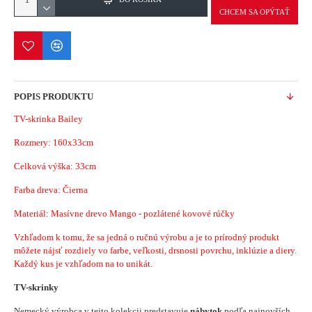
CHCEM SA OPÝTAŤ
POPIS PRODUKTU
TV-skrinka Bailey
Rozmery: 160x33cm
Celková výška: 33cm
Farba dreva: Čierna
Materiál: Masívne drevo Mango - pozlátené kovové rúčky
Vzhľadom k tomu, že sa jedná o ručnú výrobu a je to prírodný produkt
môžete nájsť rozdiely vo farbe, veľkosti, drsnosti povrchu, inklúzie a diery.
Každý kus je vzhľadom na to unikát.
TV-skrinky
Nemecký výrobca v tejto kolekcii predstavuje
nábytok
podľa najnovších