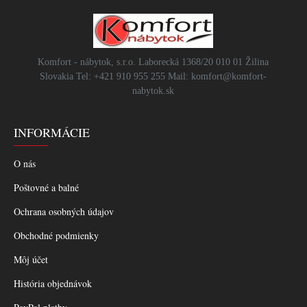
Komfort - nábytok, s.r.o. Laborecká 1368/20 010 01 Žilina
Slovakia Tel: +421 910 955 255 Mail: komfort@komfort-
nabytok.sk
INFORMÁCIE
O nás
Poštovné a balné
Ochrana osobných údajov
Obchodné podmienky
Môj účet
História objednávok