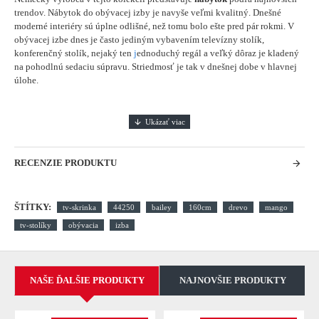
trendov. Nábytok do obývacej izby je navyše veľmi kvalitný. Dnešné
moderné interiéry sú úplne odlišné, než tomu bolo ešte pred pár rokmi. V
obývacej izbe dnes je často jediným vybavením televízny stolík,
konferenčný stolík, nejaký ten
j
ednoduchý regál a veľký dôraz je kladený
na pohodlnú sedaciu súpravu. Striedmosť je tak v dnešnej dobe v hlavnej
úlohe.
RECENZIE PRODUKTU
ŠTÍTKY:
tv-skrinka
44250
bailey
160cm
drevo
mango
tv-stolíky
obývacia
izba
NAŠE ĎALŠIE PRODUKTY
NAJNOVŠIE PRODUKTY